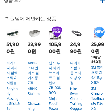
상품 후기
회원님께 제안하는 상품
51,90
22,99
105,9
24,9
25,99
0원
0원
00원
90원
0원
10g당
460원
바리바
4BNK
닌자 푸
나이키
3M 클린
디 마사
스테인
디 파워
스윔크
프로 치
지 릴렉
리스 설
뉴트리
롬 트레
약 113g
스틱 &
거지통
듀오 블
이닝 수
X 5개
지압볼
7.3L
렌더
경
CB100K
3M
Barybo
4BNK
Nike
RCO
Clinpro
Dy
Stainles
Swim
Toothpa
Massag
S
Ninja
Chrome
Ste 113g
E Stick &
Dishwas
Foodi
Training
X 5
Ball
Hing
Power
Goggle