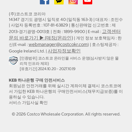
(주)코스트코 코리아
14347 경기도 광명시 일직로 40 (일직동 163-3) | 대표자 : 조민수
| 사업자 등록번호 : 107-81-63829 | 통신판매업 신고번호 : 제
고객센터
2013-경기광명-0013호 | 전화 : 1899-9900 | E-mail :
문의 바로가기 ▶ (매장/온라인)
| 개인 정보 보호책임자 : 한
webmanager@costcokr.com
신(E-mail :
) | 호스팅제공자 :
사업자정보확인
Google Ireland Ltd. |
[인증범위] 코스트코 온라인몰 서비스 운영(심사받지 않은 물
리적 인프라 제외)
[유효기간] 2024.10.20 - 2027.10.19
KEB 하나은행 구매 안전서비스
회원님은 안전거래를 위해 실시간 계좌이체 결제시 코스트코에
서 가입한 KEB 하나은행의 구매안전서비스(채무지급보증)를 이
용하실 수 있습니다.
서비스 가입사실 확인
©
2026
Costco Wholesale Corporation.
All rights reserved.