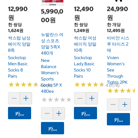
12,990
12,490
24,990
5,990,0
원
원
원
00원
한 쌍당
한 쌍당
한 개당
1,624원
1,249원
12,495원
뉴발란스 여
싹스탑 남성
싹스탑 여성
비비안 시스
성 스포츠
베이직 양말
베이직 양말
루 타이즈 2
양말 5족x
8족
10족
매
480개
Sockstop
Sockstop
Vivien
New
Men Basic
Lady Basic
Women's
Balance
Socks 8
Socks 10
See
Women's
Pairs
Pairs
Through
Sports
Tights 2PK
★
★
★
★
★
★
★
★
★
★
★
★
★
★
★
★
★
★
★
★
Socks 5P X
4.6 (61)
4.6 (78)
★
★
★
★
★
★
★
★
★
★
480ea
★
★
★
★
★
★
★
★
★
★
카트에 담기
카트에 담기
카트에 담
카트에 담기