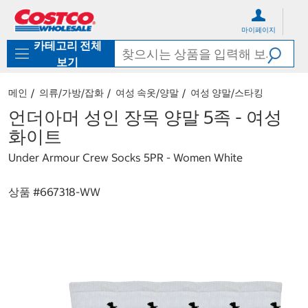
컨
메
텐
뉴
마이페이지
츠
로
카테고리 전체
로
바
바
로
보기
로
가
가
기
메인
의류/가방/잡화
여성 속옷/양말
여성 양말/스타킹
기
언더아머 성인 장목 양말 5족 - 여성
화이트
Under Armour Crew Socks 5PR - Women White
상품 #
667318-WW