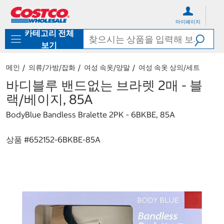
컨
메
텐
뉴
마이페이지
츠
로
카테고리 전체
로
바
바
로
보기
로
가
가
기
메인
의류/가방/잡화
여성 속옷/양말
여성 속옷 상의/세트
기
바디블루 밴드없는 브라렛 2매 - 블
랙/베이지, 85A
BodyBlue Bandless Bralette 2PK - 6BKBE, 85A
상품 #
652152-6BKBE-85A