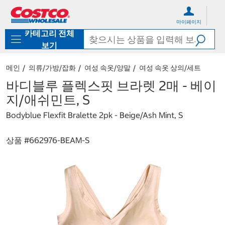
컨
메
텐
뉴
마이페이지
츠
로
카테고리 전체
로
바
바
로
보기
로
가
가
기
메인
의류/가방/잡화
여성 속옷/양말
여성 속옷 상의/세트
기
바디블루 플렉스핏 브라렛 2매 - 베이
지/애쉬민트, S
Bodyblue Flexfit Bralette 2pk - Beige/Ash Mint, S
상품 #
662976-BEAM-S