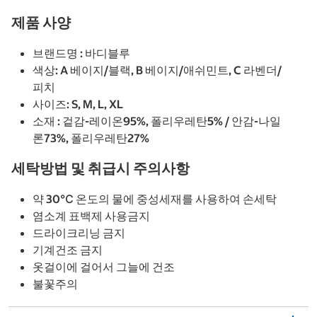
제품 사양
브랜드명 : 바디블루
색상: A 베이지/블랙, B 베이지/애쉬민트, C 라벤더/
피치
사이즈: S, M, L, XL
소재 : 겉감-레이온95%, 폴리우레탄5% / 안감-나일
론73%, 폴리우레탄27%
세탁방법 및 취급시 주의사항
약 30℃ 온도의 물에 중성세재를 사용하여 손세탁
염소계 표백제 사용금지
드라이크리닝 금지
기계건조 금지
옷걸이에 걸어서 그늘에 건조
불꽃주의