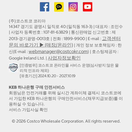
(주)코스트코 코리아
14347 경기도 광명시 일직로 40 (일직동 163-3) | 대표자 : 조민수
| 사업자 등록번호 : 107-81-63829 | 통신판매업 신고번호 : 제
고객센터
2013-경기광명-0013호 | 전화 : 1899-9900 | E-mail :
문의 바로가기 ▶ (매장/온라인)
| 개인 정보 보호책임자 : 한
webmanager@costcokr.com
신(E-mail :
) | 호스팅제공자 :
사업자정보확인
Google Ireland Ltd. |
[인증범위] 코스트코 온라인몰 서비스 운영(심사받지 않은 물
리적 인프라 제외)
[유효기간] 2024.10.20 - 2027.10.19
KEB 하나은행 구매 안전서비스
회원님은 안전거래를 위해 실시간 계좌이체 결제시 코스트코에
서 가입한 KEB 하나은행의 구매안전서비스(채무지급보증)를 이
용하실 수 있습니다.
서비스 가입사실 확인
©
2026
Costco Wholesale Corporation.
All rights reserved.