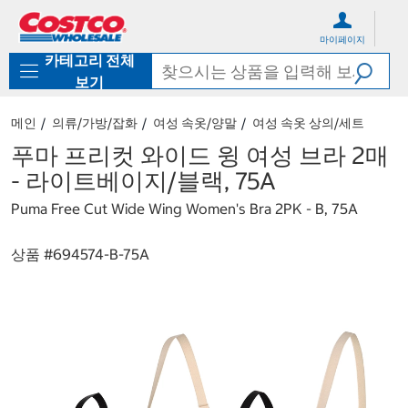
컨
메
텐
뉴
마이페이지
츠
로
카테고리 전체
로
바
바
로
보기
로
가
가
기
메인
의류/가방/잡화
여성 속옷/양말
여성 속옷 상의/세트
기
푸마 프리컷 와이드 윙 여성 브라 2매
- 라이트베이지/블랙, 75A
Puma Free Cut Wide Wing Women's Bra 2PK - B, 75A
상품 #
694574-B-75A