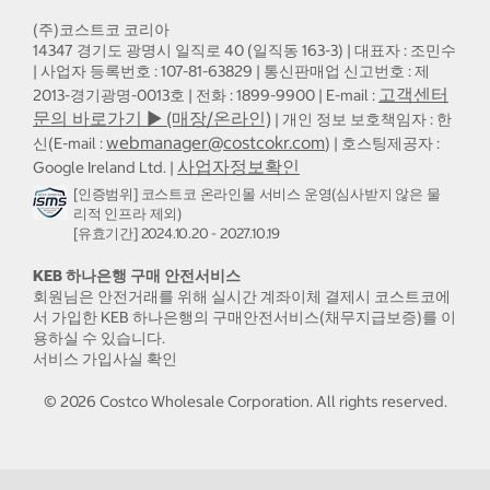
(주)코스트코 코리아
14347 경기도 광명시 일직로 40 (일직동 163-3) | 대표자 : 조민수
| 사업자 등록번호 : 107-81-63829 | 통신판매업 신고번호 : 제
고객센터
2013-경기광명-0013호 | 전화 : 1899-9900 | E-mail :
문의 바로가기 ▶ (매장/온라인)
| 개인 정보 보호책임자 : 한
webmanager@costcokr.com
신(E-mail :
) | 호스팅제공자 :
사업자정보확인
Google Ireland Ltd. |
[인증범위] 코스트코 온라인몰 서비스 운영(심사받지 않은 물
리적 인프라 제외)
[유효기간] 2024.10.20 - 2027.10.19
KEB 하나은행 구매 안전서비스
회원님은 안전거래를 위해 실시간 계좌이체 결제시 코스트코에
서 가입한 KEB 하나은행의 구매안전서비스(채무지급보증)를 이
용하실 수 있습니다.
서비스 가입사실 확인
©
2026
Costco Wholesale Corporation.
All rights reserved.