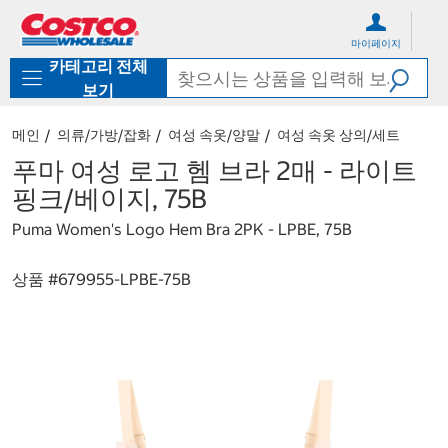
컨
메
텐
뉴
마이페이지
츠
로
카테고리 전체
로
바
바
로
보기
로
가
가
기
메인
의류/가방/잡화
여성 속옷/양말
여성 속옷 상의/세트
기
푸마 여성 로고 헴 브라 2매 - 라이트
핑크/베이지, 75B
Puma Women's Logo Hem Bra 2PK - LPBE, 75B
상품 #
679955-LPBE-75B