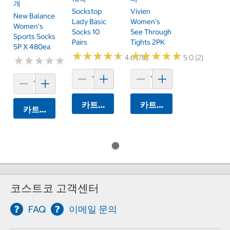
개
Sockstop
Vivien
New Balance
Lady Basic
Women's
Women's
Socks 10
See Through
Sports Socks
Pairs
Tights 2PK
5P X 480ea
★
★
★
★
★
★
★
★
★
★
★
★
★
★
★
★
★
★
★
★
4.6 (78)
5.0 (2)
★
★
★
★
★
★
★
★
★
★
카트에 담기
카트에 담기
카트에 담기
코스트코 고객센터
FAQ
이메일 문의