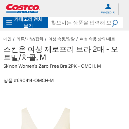
컨
메
텐
뉴
마이페이지
츠
로
카테고리 전체
로
바
바
로
보기
로
가
가
기
메인
의류/가방/잡화
여성 속옷/양말
여성 속옷 상의/세트
기
스킨온 여성 제로프리 브라 2매 - 오
트밀/차콜, M
Skinon Women's Zero Free Bra 2PK - OMCH, M
상품 #
690414-OMCH-M