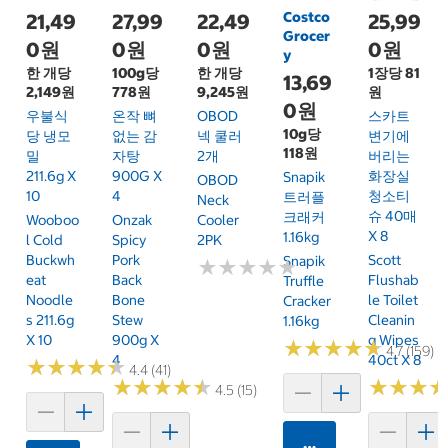
Costco
21,49
27,99
22,49
25,99
Grocer
0원
0원
0원
0원
y
한 개당
100g당
한 개당
1장당 81
13,69
2,149원
778원
9,245원
원
0원
우불식
온작 뼈
OBOD
스카트
10g당
당 냉모
없는 감
넥 쿨러
변기에
118원
밀
자탕
2개
버리는
211.6g X
900G X
화장실
Snapik
OBOD
10
4
청소티
트러플
Neck
슈 40매
크래커
Wooboo
Onzak
Cooler
X 8
1.16kg
L Cold
Spicy
2PK
Buckwh
Pork
Scott
Snapik
★
★
★
★
★
★
★
★
★
★
Eat
Back
Flushab
Truffle
Noodle
Bone
Le Toilet
Cracker
S 211.6g
Stew
Cleanin
1.16kg
X 10
900g X
G Wipes
★
★
★
★
★
★
★
★
★
★
4.7 (159)
4
40ct X 8
★
★
★
★
★
★
★
★
★
★
4.4 (41)
★
★
★
★
★
★
★
★
★
★
★
★
★
★
★
★
4.5 (15)
카트에 담기