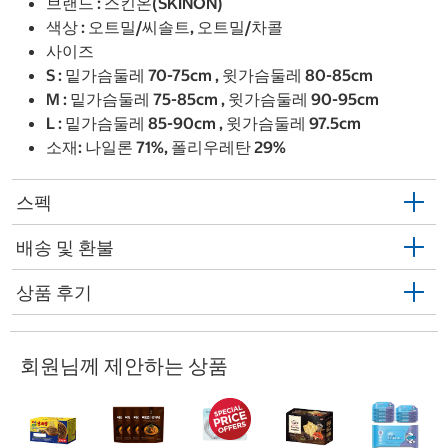
브랜드 : 스킨온(SKINON)
색상 : 오트밀/씨솔트, 오트밀/차콜
사이즈
S : 밑가슴둘레 70-75cm , 윗가슴둘레 80-85cm
M : 밑가슴둘레 75-85cm , 윗가슴둘레 90-95cm
L : 밑가슴둘레 85-90cm , 윗가슴둘레 97.5cm
소재: 나일론 71%, 폴리우레탄 29%
스펙
배송 및 환불
상품 후기
회원님께 제안하는 상품