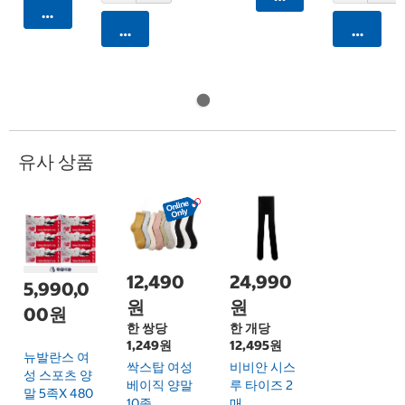
카트에 담기
카트에 담기
카트에 
유사 상품
12,490
24,990
5,990,0
원
원
00원
한 쌍당
한 개당
1,249원
12,495원
뉴발란스 여
싹스탑 여성
비비안 시스
성 스포츠 양
베이직 양말
루 타이즈 2
말 5족x 480
10족
매