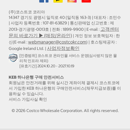
(주)코스트코 코리아
14347 경기도 광명시 일직로 40 (일직동 163-3) | 대표자 : 조민수
| 사업자 등록번호 : 107-81-63829 | 통신판매업 신고번호 : 제
고객센터
2013-경기광명-0013호 | 전화 : 1899-9900 | E-mail :
문의 바로가기 ▶ (매장/온라인)
| 개인 정보 보호책임자 : 한
webmanager@costcokr.com
신(E-mail :
) | 호스팅제공자 :
사업자정보확인
Google Ireland Ltd. |
[인증범위] 코스트코 온라인몰 서비스 운영(심사받지 않은 물
리적 인프라 제외)
[유효기간] 2024.10.20 - 2027.10.19
KEB 하나은행 구매 안전서비스
회원님은 안전거래를 위해 실시간 계좌이체 결제시 코스트코에
서 가입한 KEB 하나은행의 구매안전서비스(채무지급보증)를 이
용하실 수 있습니다.
서비스 가입사실 확인
©
2026
Costco Wholesale Corporation.
All rights reserved.