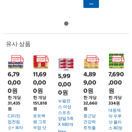
카트에 담기
유사 상품
6,79
11,69
4,89
7,690
5,99
0,00
0,00
9,00
,000
0,00
0원
0원
0원
원
0원
한 개당
한 개당
한 개당
한 개당
뉴발란
31,435
151,818
32,660
334원
스 여성
원
원
원
대웅제
스포츠
CJ리턴
로트벡
종근당
약 우루
양말 5족
업전립
쉔 그로
건강락
샷 플러
X 480개
소+ 옥타
우업 샷
토핏플
스 80정
New