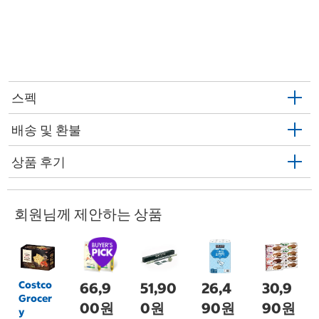
스펙
배송 및 환불
상품 후기
회원님께 제안하는 상품
Costco
66,9
51,90
26,4
30,9
Grocer
00원
0원
90원
90원
y