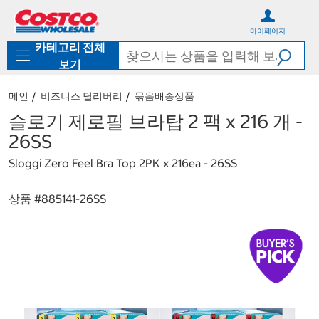
컨
메
텐
뉴
마이페이지
츠
로
카테고리 전체
로
바
바
로
보기
로
가
가
기
메인
비즈니스 딜리버리
묶음배송상품
기
슬로기 제로필 브라탑 2 팩 x 216 개 -
26SS
Sloggi Zero Feel Bra Top 2PK x 216ea - 26SS
상품 #
885141-26SS