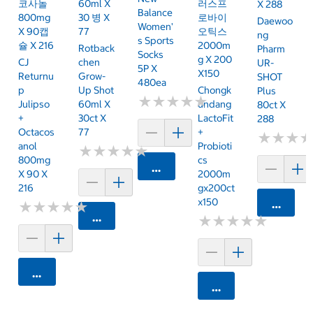
코사놀
60ml X
러스프
X 288
Balance
800mg
30 병 X
로바이
Daewoo
Women'
X 90캡
77
오틱스
Ng
S Sports
슐 X 216
2000m
Rotback
Pharm
Socks
G X 200
CJ
Chen
UR-
5P X
X150
Returnu
Grow-
SHOT
480ea
P
Up Shot
Chongk
Plus
★
★
★
★
★
★
★
★
★
★
Julipso
60ml X
Undang
80ct X
+
30ct X
LactoFit
288
Octacos
77
+
★
★
★
★
★
★
Anol
Probioti
★
★
★
★
★
★
★
★
★
★
800mg
Cs
카트에 담기
X 90 X
2000m
216
Gx200ct
X150
카트에 
★
★
★
★
★
★
★
★
★
★
카트에 담기
★
★
★
★
★
★
★
★
★
★
카트에 담기
카트에 담기