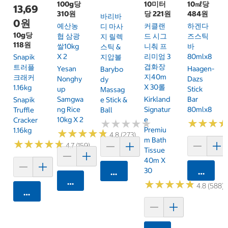
100g당
10미터
10㎖당
13,69
310원
당 221원
484원
바리바
0원
예산농
커클랜
하겐다
디 마사
10g당
협 삼광
드 시그
즈스틱
지 릴렉
118원
쌀10kg
니춰 프
바
스틱 &
X 2
리미엄 3
80mlx8
Snapik
지압볼
겹화장
트러플
Yesan
Haagen-
Barybo
지40m
크래커
Nonghy
Dazs
Dy
X 30롤
1.16kg
Up
Stick
Massag
Samgwa
Kirkland
Bar
Snapik
E Stick &
Ng Rice
Signatur
80mlx8
Truffle
Ball
10kg X 2
E
Cracker
★
★
★
★
★
★
★
★
★
★
★
★
★
★
★
★
Premiu
1.16kg
★
★
★
★
★
★
★
★
★
★
4.8 (273)
M Bath
★
★
★
★
★
★
★
★
★
★
4.7 (159)
Tissue
40m X
30
카트에 
카트에 담기
카트에 담기
★
★
★
★
★
★
★
★
★
★
4.8 (588)
카트에 담기