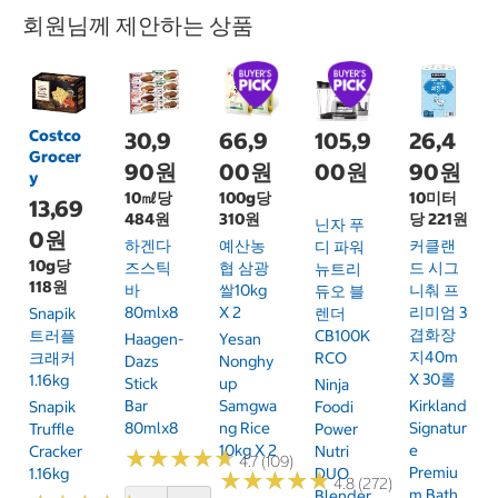
회원님께 제안하는 상품
Costco
30,9
66,9
105,9
26,4
Grocer
90원
00원
00원
90원
y
10㎖당
100g당
10미터
13,69
484원
310원
당 221원
닌자 푸
0원
하겐다
예산농
커클랜
디 파워
10g당
즈스틱
협 삼광
드 시그
뉴트리
118원
바
쌀10kg
니춰 프
듀오 블
80mlx8
X 2
리미엄 3
Snapik
렌더
겹화장
트러플
CB100K
Haagen-
Yesan
지40m
크래커
RCO
Dazs
Nonghy
X 30롤
1.16kg
Stick
Up
Ninja
Bar
Samgwa
Kirkland
Snapik
Foodi
80mlx8
Ng Rice
Signatur
Truffle
Power
10kg X 2
E
Cracker
Nutri
★
★
★
★
★
★
★
★
★
★
4.7 (109)
Premiu
1.16kg
DUO
★
★
★
★
★
★
★
★
★
★
4.8 (272)
M Bath
Blender