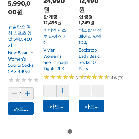
24,990
12,490
5,990,0
원
원
00원
한 개당
한 쌍당
12,495원
1,249원
뉴발란스 여
비비안 시스
싹스탑 여성
성 스포츠 양
루 타이즈 2
베이직 양말
말 5족x 480
매
10족
개
Vivien
Sockstop
New Balance
Women's
Lady Basic
Women's
See Through
Socks 10
Sports Socks
Tights 2PK
Pairs
5P X 480ea
★
★
★
★
★
★
★
★
★
★
★
★
★
★
★
★
★
★
★
★
5.0 (2)
4.6 (78)
★
★
★
★
★
★
★
★
★
★
카트에 담기
카트에 담기
카트에 담기