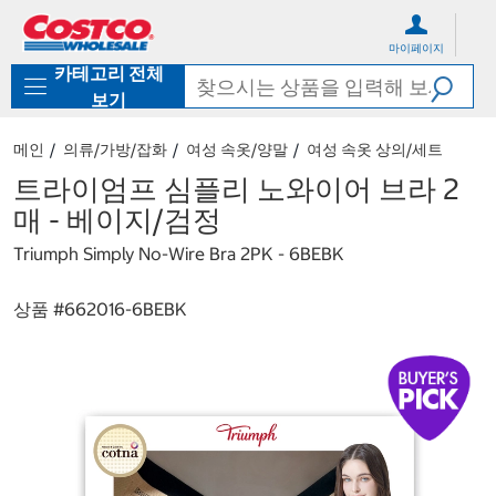
컨
메
텐
뉴
마이페이지
츠
로
카테고리 전체
로
바
바
로
보기
로
가
가
기
메인
의류/가방/잡화
여성 속옷/양말
여성 속옷 상의/세트
기
트라이엄프 심플리 노와이어 브라 2
매 - 베이지/검정
Triumph Simply No-Wire Bra 2PK - 6BEBK
상품 #
662016-6BEBK