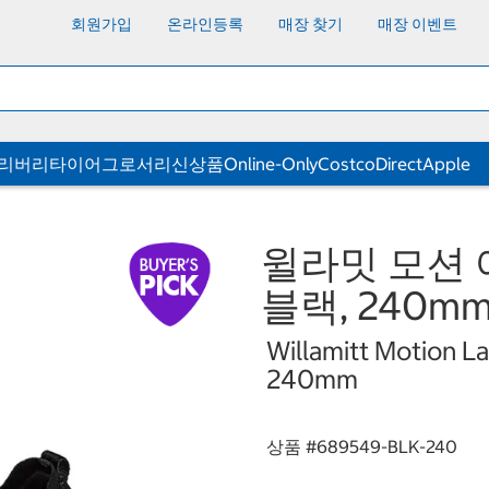
회원가입
온라인등록
매장 찾기
매장 이벤트
딜리버리
타이어
그로서리
신상품
Online-Only
CostcoDirect
Apple
윌라밋 모션 
블랙, 240m
Willamitt Motion La
240mm
상품 #
689549-BLK-240