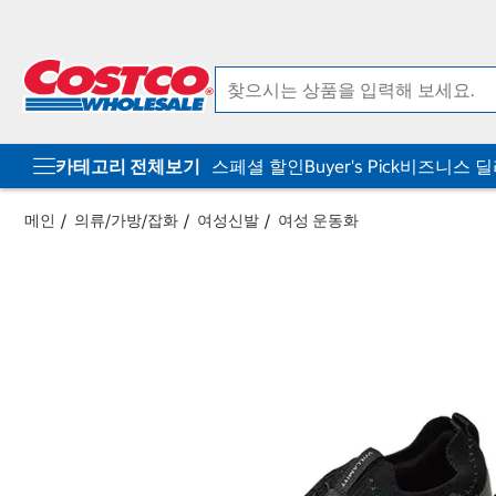
컨
메
텐
뉴
츠
로
로
바
바
로
로
가
가
기
기
카테고리 전체보기
스페셜 할인
Buyer's Pick
비즈니스 
메인
의류/가방/잡화
여성신발
여성 운동화