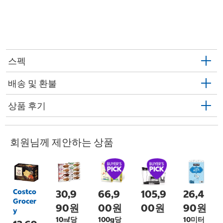
스펙
배송 및 환불
상품 후기
회원님께 제안하는 상품
Costco
30,9
66,9
105,9
26,4
Grocer
90원
00원
00원
90원
y
10㎖당
100g당
10미터