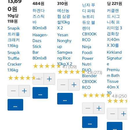
13,69
484원
310원
당 221원
닌자 푸
0원
하겐다
예산농
커클랜
디 파워
10g당
즈스틱
협 삼광
드 시그
뉴트리
118원
바
쌀10kg
니춰 프
듀오 블
80mlx8
X 2
리미엄 3
Snapik
렌더
겹화장
트러플
CB100K
Haagen-
Yesan
지40m
크래커
RCO
Dazs
Nonghy
X 30롤
1.16kg
Stick
Up
Ninja
Bar
Samgwa
Kirkland
Snapik
Foodi
80mlx8
Ng Rice
Signatur
Truffle
Power
10kg X 2
E
Cracker
Nutri
★
★
★
★
★
★
★
★
★
★
4.7 (109)
Premiu
1.16kg
DUO
★
★
★
★
★
★
★
★
★
★
4.8 (273)
M Bath
Blender
★
★
★
★
★
★
★
★
★
★
4.7 (159)
Tissue
CB100K
40m X
RCO
30
카트에 담기
★
★
★
★
★
★
★
★
★
★
4.8 (250)
카트에 담기
★
★
★
★
★
★
카트에 담기
카트에 담기
카트에 