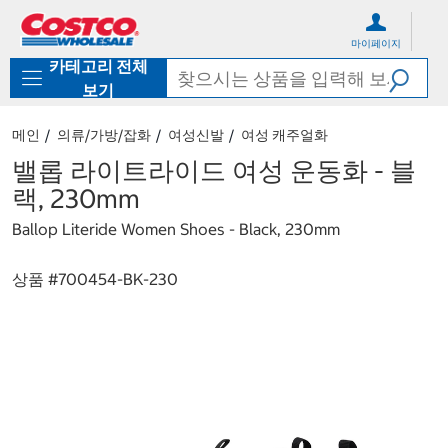
컨
메
텐
뉴
마이페이지
츠
로
카테고리 전체
로
바
바
로
보기
로
가
가
기
메인
의류/가방/잡화
여성신발
여성 캐주얼화
기
밸롭 라이트라이드 여성 운동화 - 블
랙, 230mm
Ballop Literide Women Shoes - Black, 230mm
상품 #
700454-BK-230