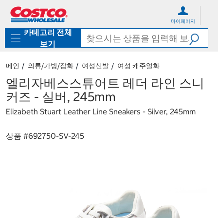
컨
메
텐
뉴
마이페이지
츠
로
카테고리 전체
로
바
바
로
보기
로
가
가
기
메인
의류/가방/잡화
여성신발
여성 캐주얼화
기
엘리자베스스튜어트 레더 라인 스니
커즈 - 실버, 245mm
Elizabeth Stuart Leather Line Sneakers - Silver, 245mm
상품 #
692750-SV-245