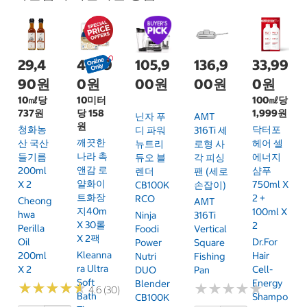
29,4
47,99
105,9
136,9
33,99
90원
0원
00원
00원
0원
10㎖당
10미터
100㎖당
737원
당 158
1,999원
닌자 푸
AMT
원
청화농
닥터포
디 파워
316Ti 세
깨끗한
산 국산
헤어 셀
뉴트리
로형 사
나라 촉
들기름
에너지
듀오 블
각 피싱
앤감 로
200ml
샴푸
렌더
팬 (세로
얄화이
X 2
750ml X
CB100K
손잡이)
트화장
2 +
RCO
Cheong
AMT
지40m
100ml X
Hwa
Ninja
316Ti
X 30롤
2
Perilla
Foodi
Vertical
X 2팩
Oil
Dr.For
Power
Square
Kleanna
200ml
Hair
Nutri
Fishing
Ra Ultra
X 2
Cell-
DUO
Pan
Soft
Energy
Blender
★
★
★
★
★
★
★
★
★
★
★
★
★
★
★
★
★
★
★
★
4.6 (30)
Bath
Shampo
CB100K