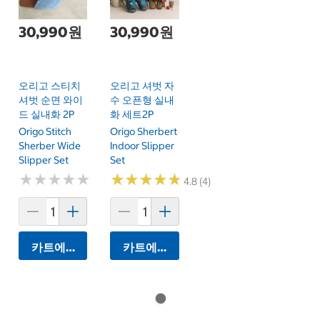
30,990원
30,990원
오리고 스티치
오리고 셔벗 자
셔벗 순면 와이
수 오픈형 실내
드 실내화 2P
화 세트2P
Origo Stitch
Origo Sherbert
Sherber Wide
Indoor Slipper
Slipper Set
Set
★
★
★
★
★
★
★
★
★
★
★
★
★
★
★
★
★
★
★
★
4.8 (4)
카트에 담기
카트에 담기