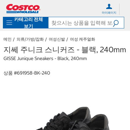
컨
메
텐
뉴
마이페이지
츠
로
카테고리 전체
로
바
바
로
보기
로
가
가
기
메인
의류/가방/잡화
여성신발
여성 캐주얼화
기
지쎄 주니크 스니커즈 - 블랙, 240mm
GISSE Junique Sneakers - Black, 240mm
상품 #
691958-BK-240