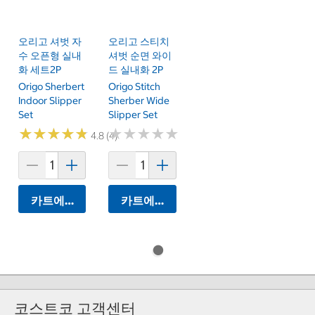
오리고 셔벗 자
오리고 스티치
수 오픈형 실내
셔벗 순면 와이
화 세트2P
드 실내화 2P
Origo Sherbert
Origo Stitch
Indoor Slipper
Sherber Wide
Set
Slipper Set
★
★
★
★
★
★
★
★
★
★
★
★
★
★
★
★
★
★
★
★
4.8 (4)
카트에 담기
카트에 담기
코스트코 고객센터