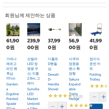
회원님께 제안하는 상품
61,90
239,9
37,99
56,9
41,99
0원
00원
0원
00원
0원
가데나
선빌라
디월트
사쿠라
접이식
에르고
LED 정
D핸들
정원용
운반 카
라인 뾰
원용 우
삽
펜스 확
트
족삽
산, 지름
장형
Dewalt
Folding
117cm
2.9m, 그
D-
Sakura
Trolley
레이
Garden
Handle
Expand
★
★
★
★
★
★
A
Sunvilla
Shovel
Able
Ergoline
LED
Trellis
★
★
★
★
★
★
★
★
★
★
5.0 (2)
Pointed
Market
Hedge
Spade
Umbrell
★
★
★
★
★
★
★
★
★
★
4.5 (2)
117cm
A 2.9m,
카트에 