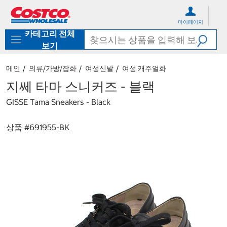
컨
메
텐
뉴
마이페이지
츠
로
카테고리 전체
로
바
바
로
보기
로
가
가
기
메인
의류/가방/잡화
여성신발
여성 캐주얼화
기
지쎄 타마 스니커즈 - 블랙
GISSE Tama Sneakers - Black
상품 #
691955-BK