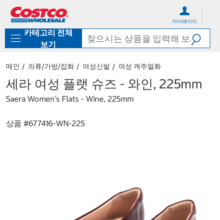
컨
메
텐
뉴
마이페이지
츠
로
카테고리 전체
로
바
바
로
보기
로
가
가
기
메인
의류/가방/잡화
여성신발
여성 캐주얼화
기
세라 여성 플랫 슈즈 - 와인, 225mm
Saera Women's Flats - Wine, 225mm
상품 #
677416-WN-225