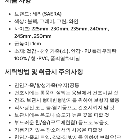
제품 사양
브랜드 : 세라(SAERA)
색상 : 블랙, 그레이, 그린, 와인
사이즈: 225mm, 230mm, 235mm, 240mm,
245mm, 250mm
굽높이 : 1cm
소재: 겉감 - 천연가죽(소), 안감 - PU 폴리우레탄
100% / 창 -PVC, 폴리염화비닐
세탁방법 및 취급시 주의사항
천연가죽/합성가죽(수지)공통
건조시에는 통풍이 잘되는 응달에서 건조시킬 것
건조. 보관시 형태변형방지를 위하여 보형지 활용
직사광선 또는 불.열기둥으로 건조시키지 말 것
보관시에는 온도나 습도가 높은 곳을 피할 것
부드러운 천/솔/(구두에한함) 등으로 닦을것
기름기가 있는 장소에서의 사용은 피할것
천연가죽의 트임. 갈라짐 방지를 위하여 보혁유(크