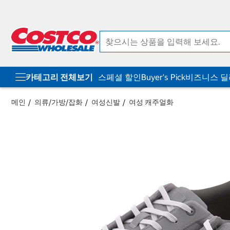
컨
메
텐
뉴
츠
로
로
바
바
로
로
가
가
기
기
카테고리 전체보기
스페셜 할인
Buyer's Pick
비즈니스 
메인
의류/가방/잡화
여성신발
여성 캐주얼화