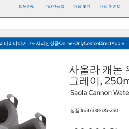
회원가입
온라인등록
매장 찾기
매장 이벤트
딜리버리
타이어
그로서리
신상품
Online-Only
CostcoDirect
Apple
사올라 캐논 
그레이, 250
Saola Cannon Wate
상품 #
687338-DG-250