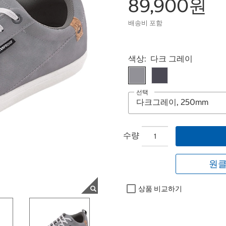
89,900원
배송비 포함
Select product
색상:
다크 그레이
선택
수량
원클
상품 비교하기