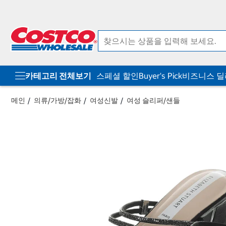
컨
메
텐
뉴
츠
로
로
바
바
로
로
가
가
기
기
카테고리 전체보기
스페셜 할인
Buyer's Pick
비즈니스 
메인
의류/가방/잡화
여성신발
여성 슬리퍼/샌들