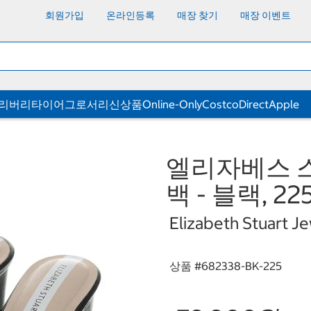
회원가입
온라인등록
매장 찾기
매장 이벤트
딜리버리
타이어
그로서리
신상품
Online-Only
CostcoDirect
Apple
엘리자베스 
백 - 블랙, 2
Elizabeth Stuart J
상품 #
682338-BK-225