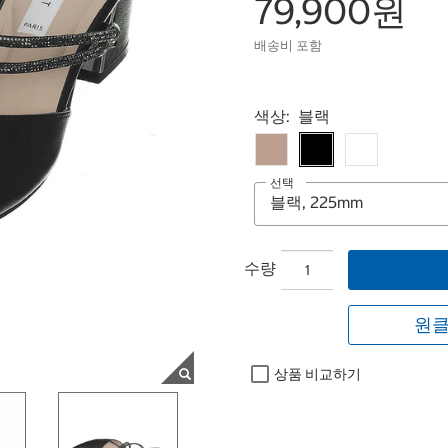
79,900원
배송비 포함
Select product
색상:
블랙
선택
수량
원클
상품 비교하기