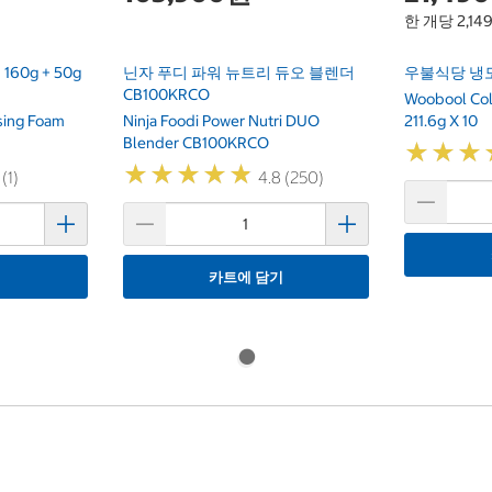
한 개당 2,14
0g + 50g
닌자 푸디 파워 뉴트리 듀오 블렌더
우불식당 냉모밀 
CB100KRCO
Woobool Co
sing Foam
Ninja Foodi Power Nutri DUO
211.6g X 10
Blender CB100KRCO
★
★
★
★
★
★
★
★
★
★
★
★
★
★
★
★
 (1)
4.8 (250)
기
카트에 담기