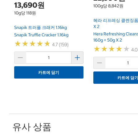
13,690원
100g당 8,842원
10g당 118원
헤라 리프레싱 클렌징폼 16
X 2
Snapik 트러플 크래커 1.16kg
Hera Refreshing Clean
Snapik Truffle Cracker 1.16kg
160g + 50g X 2
★
★
★
★
★
★
★
★
★
★
4.7 (159)
★
★
★
★
★
★
★
★
★
★
4.0
카트에 담기
카트에 담
유사 상품