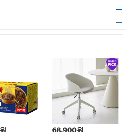
부
So
0원
68,900원