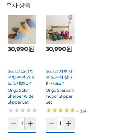
유사 상품
30,990원
30,990원
오리고 스티치
오리고 셔벗 자
셔벗 순면 와이
수 오픈형 실내
드 실내화 2P
화 세트2P
Origo Stitch
Origo Sherbert
Sherber Wide
Indoor Slipper
Slipper Set
Set
★
★
★
★
★
★
★
★
★
★
★
★
★
★
★
★
★
★
★
★
4.8 (4)