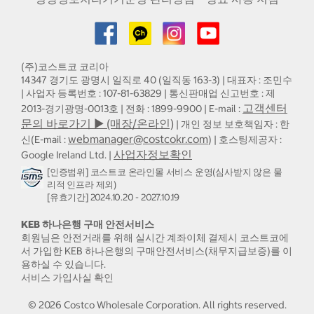
(주)코스트코 코리아
14347 경기도 광명시 일직로 40 (일직동 163-3) | 대표자 : 조민수
| 사업자 등록번호 : 107-81-63829 | 통신판매업 신고번호 : 제
고객센터
2013-경기광명-0013호 | 전화 : 1899-9900 | E-mail :
문의 바로가기 ▶ (매장/온라인)
| 개인 정보 보호책임자 : 한
webmanager@costcokr.com
신(E-mail :
) | 호스팅제공자 :
사업자정보확인
Google Ireland Ltd. |
[인증범위] 코스트코 온라인몰 서비스 운영(심사받지 않은 물
리적 인프라 제외)
[유효기간] 2024.10.20 - 2027.10.19
KEB 하나은행 구매 안전서비스
회원님은 안전거래를 위해 실시간 계좌이체 결제시 코스트코에
서 가입한 KEB 하나은행의 구매안전서비스(채무지급보증)를 이
용하실 수 있습니다.
서비스 가입사실 확인
©
2026
Costco Wholesale Corporation.
All rights reserved.