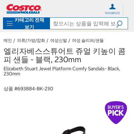
컨
메
텐
뉴
마이페이지
츠
로
카테고리 전체
로
바
바
로
보기
로
가
가
기
메인
의류/가방/잡화
여성신발
여성 슬리퍼/샌들
기
엘리자베스스튜어트 쥬얼 키높이 콤
피 샌들 - 블랙, 230mm
Elizabeth Stuart Jewel Platform Comfy Sandals- Black,
230mm
상품 #
693884-BK-230