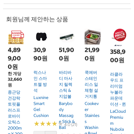
회원님께 제안하는 상품
4,89
30,9
51,90
21,99
358,9
9,00
90원
0원
0원
00원
0원
럭스나
바리바
쿡에버
한 개당
라클라
인 스마
디 마사
스테인
32,660
우드 프
트젤 방
지 릴렉
리스 일
원
리미엄
석
스틱 &
체형 설
누볼라
종근당
지압볼
거지통
Luxnine
파운데
건강락
Smart
Barybo
Cookev
이션 - 퀸
토핏플
Gel
Dy
Er
러스프
LaCloud
Cushion
Massag
Stainles
로바이
Premiu
E Stick &
S
오틱스
★
★
★
★
★
★
★
★
★
★
M
4.0 (21)
Ball
Washin
2000m
Nubola
G Bowl