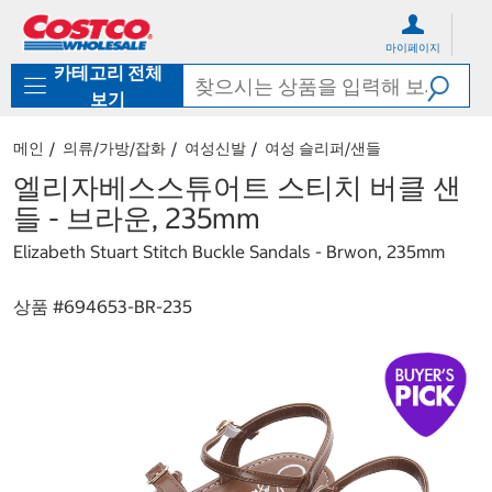
컨
메
텐
뉴
마이페이지
츠
로
카테고리 전체
로
바
바
로
보기
로
가
가
기
메인
의류/가방/잡화
여성신발
여성 슬리퍼/샌들
기
엘리자베스스튜어트 스티치 버클 샌
들 - 브라운, 235mm
Elizabeth Stuart Stitch Buckle Sandals - Brwon, 235mm
상품 #
694653-BR-235