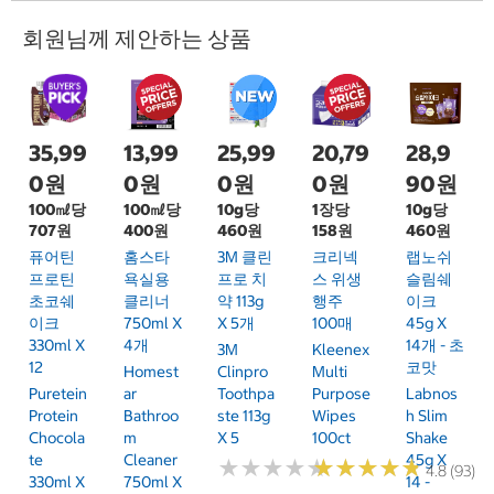
회원님께 제안하는 상품
35,99
13,99
25,99
20,79
28,9
0원
0원
0원
0원
90원
100㎖당
100㎖당
10g당
1장당
10g당
707원
400원
460원
158원
460원
퓨어틴
홈스타
3M 클린
크리넥
랩노쉬
프로틴
욕실용
프로 치
스 위생
슬림쉐
초코쉐
클리너
약 113g
행주
이크
이크
750ml X
X 5개
100매
45g X
330ml X
4개
14개 - 초
3M
Kleenex
12
코맛
Homest
Clinpro
Multi
Puretein
Ar
Toothpa
Purpose
Labnos
Protein
Bathroo
Ste 113g
Wipes
H Slim
Chocola
M
X 5
100ct
Shake
Te
Cleaner
45g X
★
★
★
★
★
★
★
★
★
★
★
★
★
★
★
★
★
★
★
★
4.8 (93)
330ml X
750ml X
14 -