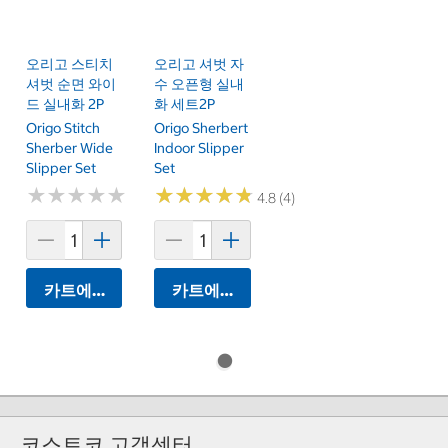
오리고 스티치
오리고 셔벗 자
셔벗 순면 와이
수 오픈형 실내
드 실내화 2P
화 세트2P
Origo Stitch
Origo Sherbert
Sherber Wide
Indoor Slipper
Slipper Set
Set
★
★
★
★
★
★
★
★
★
★
★
★
★
★
★
★
★
★
★
★
4.8 (4)
카트에 담기
카트에 담기
코스트코 고객센터