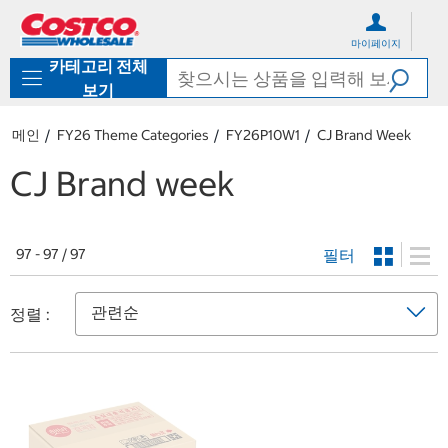
컨
메
텐
뉴
마이페이지
츠
로
카테고리 전체
로
바
바
로
보기
로
가
가
기
메인
FY26 Theme Categories
FY26P10W1
CJ Brand Week
기
CJ Brand week
필터
97 - 97 / 97
정렬 :