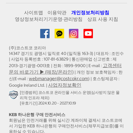
사이트맵
이용약관
개인정보처리방침
영상정보처리기기운영·관리방침
상표 사용 지침
(주)코스트코 코리아
14347 경기도 광명시 일직로 40 (일직동 163-3) | 대표자 : 조민수
| 사업자 등록번호 : 107-81-63829 | 통신판매업 신고번호 : 제
고객센터
2013-경기광명-0013호 | 전화 : 1899-9900 | E-mail :
문의 바로가기 ▶ (매장/온라인)
| 개인 정보 보호책임자 : 한
webmanager@costcokr.com
신(E-mail :
) | 호스팅제공자 :
사업자정보확인
Google Ireland Ltd. |
[인증범위] 코스트코 온라인몰 서비스 운영(심사받지 않은 물
리적 인프라 제외)
[유효기간] 2024.10.20 - 2027.10.19
KEB 하나은행 구매 안전서비스
회원님은 안전거래를 위해 실시간 계좌이체 결제시 코스트코에
서 가입한 KEB 하나은행의 구매안전서비스(채무지급보증)를 이
용하실 수 있습니다.