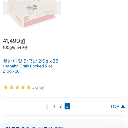
품절
41,490원
100g당 549원
햇반 매일 잡곡밥 210g x 36
Hetbahn Grain Cooked Rice
210g x 36
★
★
★
★
★
★
★
★
★
★
4.9 (48)
이
TOP ▲
1
2
3
전