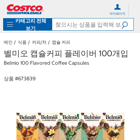
컨
메
텐
뉴
마이페이지
츠
로
카테고리 전체
로
바
바
로
보기
로
가
가
기
메인
식품
커피/차
캡슐 커피
기
벨미오 캡슐커피 플레이버 100개입
Belmio 100 Flavored Coffee Capsules
상품 #
673839