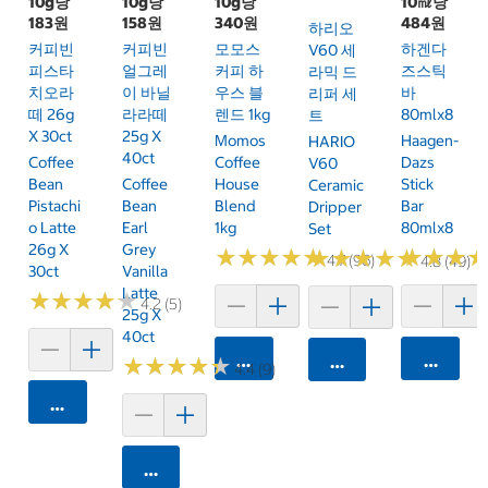
10g당
10g당
10g당
10㎖당
183원
158원
340원
484원
하리오
커피빈
커피빈
모모스
하겐다
V60 세
피스타
얼그레
커피 하
즈스틱
라믹 드
치오라
이 바닐
우스 블
바
리퍼 세
떼 26g
라라떼
렌드 1kg
80mlx8
트
X 30ct
25g X
Momos
Haagen-
HARIO
40ct
Coffee
Coffee
Dazs
V60
Bean
Coffee
House
Stick
Ceramic
Pistachi
Bean
Blend
Bar
Dripper
O Latte
Earl
1kg
80mlx8
Set
26g X
Grey
★
★
★
★
★
★
★
★
★
★
★
★
★
★
★
★
★
★
★
★
★
★
★
★
★
★
4.7 (96)
4.8 (49)
30ct
Vanilla
Latte
★
★
★
★
★
★
★
★
★
★
4.2 (5)
25g X
40ct
카트에 담기
카트에 
카트에 담기
★
★
★
★
★
★
★
★
★
★
4.4 (9)
카트에 담기
카트에 담기