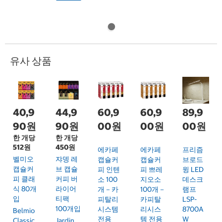
유사 상품
40,9
44,9
60,9
60,9
89,9
90원
90원
00원
00원
00원
한 개당
한 개당
512원
450원
에카페
에카페
프리즘
벨미오
쟈뎅 레
캡슐커
캡슐커
브로드
캡슐커
브 캡슐
피 인텐
피 쁘레
윙 LED
피 클래
커피 버
소 100
지오소
데스크
식 80개
라이어
개－카
100개－
램프
입
티팩
피탈리
카피탈
LSP-
100개입
시스템
리시스
8700A
Belmio
전용
템 전용
W
Classic
Jardin