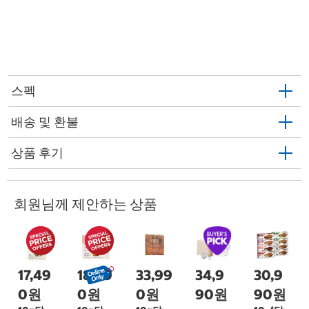
스펙
배송 및 환불
상품 후기
회원님께 제안하는 상품
17,49
18,99
33,99
34,9
30,9
0원
0원
0원
90원
90원