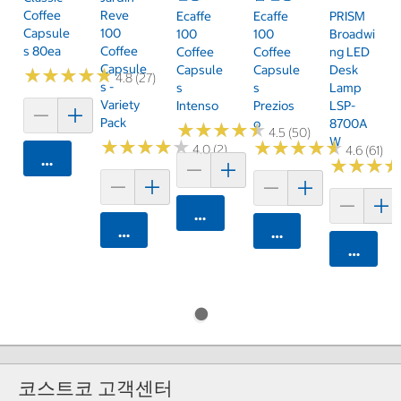
Coffee
Reve
Ecaffe
Ecaffe
PRISM
Capsule
100
100
100
Broadwi
S 80ea
Coffee
Coffee
Coffee
Ng LED
Capsule
Capsule
Capsule
Desk
★
★
★
★
★
★
★
★
★
★
4.8 (27)
S -
S
S
Lamp
Variety
Intenso
Prezios
LSP-
Pack
O
8700A
★
★
★
★
★
★
★
★
★
★
4.5 (50)
W
★
★
★
★
★
★
★
★
★
★
★
★
★
★
★
★
★
★
★
★
4.0 (2)
4.6 (61)
카트에 담기
★
★
★
★
★
★
카트에 담기
카트에 담기
카트에 담기
카트에 
코스트코 고객센터