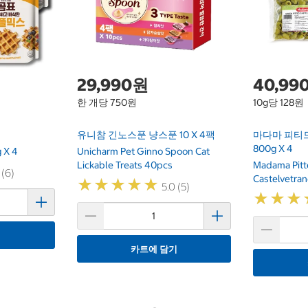
29,990원
40,99
한 개당 750원
10g당 128원
유니참 긴노스푼 냥스푼 10 X 4팩
마다마 피티
800g X 4
 X 4
Unicharm Pet Ginno Spoon Cat
Lickable Treats 40pcs
Madama Pit
 (6)
Castelvetra
★
★
★
★
★
★
★
★
★
★
5.0 (5)
★
★
★
★
★
★
기
카트에 담기