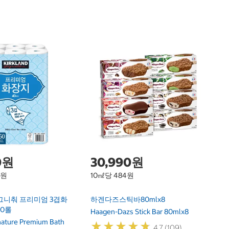
1
닌
F
Ni
0원
30,990원
1원
10㎖당 484원
그니춰 프리미엄 3겹화
하겐다즈스틱바80mlx8
30롤
Haagen-Dazs Stick Bar 80mlx8
gnature Premium Bath
★
★
★
★
★
★
★
★
★
★
4.7 (109)