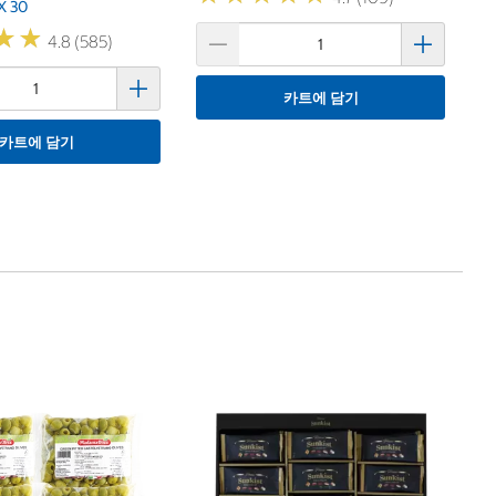
X 30
★
★
★
★
4.8 (585)
카트에 담기
카트에 담기
1
호
팩