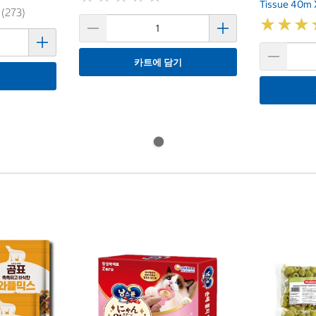
Tissue 40m 
 (273)
★
★
★
★
★
★
카트에 담기
기