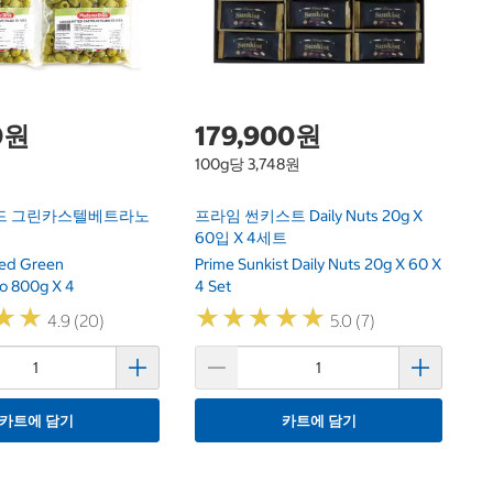
AU
X
0원
179,900원
100g당 3,748원
드 그린카스텔베트라노
프라임 썬키스트 Daily Nuts 20g X
60입 X 4세트
ted Green
Prime Sunkist Daily Nuts 20g X 60 X
no 800g X 4
4 Set
★
★
★
★
★
★
★
★
★
★
★
★
★
★
4.9 (20)
5.0 (7)
카트에 담기
카트에 담기