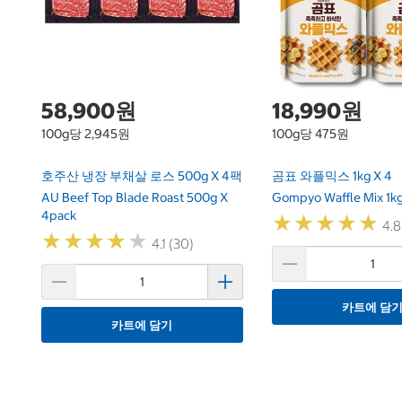
58,900원
18,990원
100g당 2,945원
100g당 475원
호주산 냉장 부채살 로스 500g X 4팩
곰표 와플믹스 1kg X 4
AU Beef Top Blade Roast 500g X
Gompyo Waffle Mix 1kg
4pack
★
★
★
★
★
★
★
★
★
★
4.8
★
★
★
★
★
★
★
★
★
★
4.1 (30)
카트에 담
카트에 담기