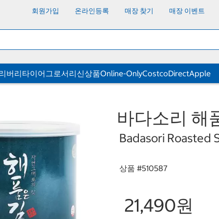
회원가입
온라인등록
매장 찾기
매장 이벤트
딜리버리
타이어
그로서리
신상품
Online-Only
CostcoDirect
Apple
바다소리 해품은
Badasori Roasted 
상품 #
510587
21,490원