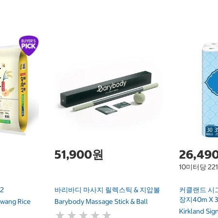
51,900원
26,49
10미터당 22
2
바리바디 마사지 릴렉스틱 & 지압볼
커클랜드 시
장지40m X 
wang Rice
Barybody Massage Stick & Ball
Kirkland Si
★
★
★
★
★
★
★
★
★
★