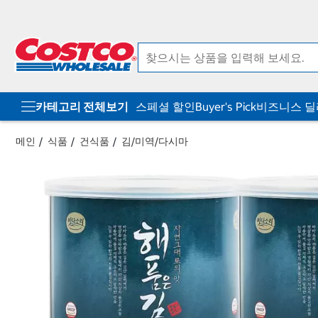
컨
메
텐
뉴
츠
로
로
바
바
로
로
가
가
기
기
카테고리 전체보기
스페셜 할인
Buyer's Pick
비즈니스 
메인
식품
건식품
김/미역/다시마