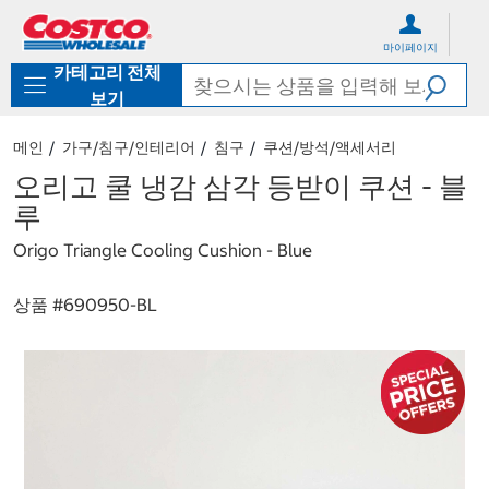
컨
메
텐
뉴
마이페이지
츠
로
카테고리 전체
로
바
바
로
보기
로
가
가
기
메인
가구/침구/인테리어
침구
쿠션/방석/액세서리
기
오리고 쿨 냉감 삼각 등받이 쿠션 - 블
루
Origo Triangle Cooling Cushion - Blue
상품 #
690950-BL