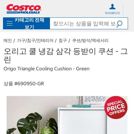
컨
메
텐
뉴
마이페이지
츠
로
카테고리 전체
로
바
바
로
보기
로
가
가
기
메인
가구/침구/인테리어
침구
쿠션/방석/액세서리
기
오리고 쿨 냉감 삼각 등받이 쿠션 - 그
린
Origo Triangle Cooling Cushion - Green
상품 #
690950-GR