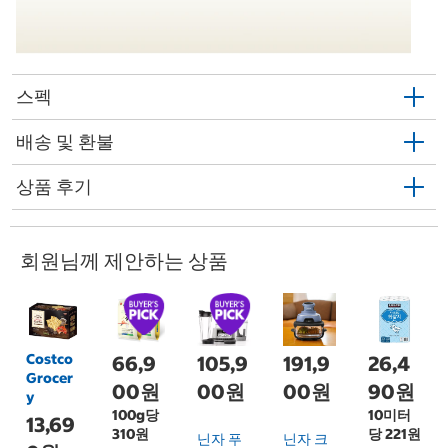
스펙
배송 및 환불
상품 후기
회원님께 제안하는 상품
Costco
66,9
105,9
191,9
26,4
Grocer
00원
00원
00원
90원
y
100g당
10미터
13,69
310원
당 221원
닌자 푸
닌자 크