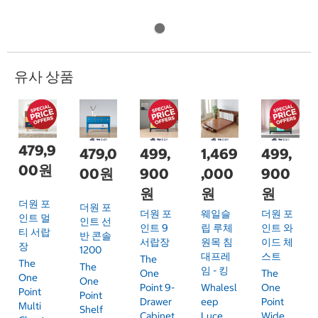
유사 상품
479,9
479,0
499,
1,469
499,
00원
00원
900
,000
900
원
원
원
더원 포
더원 포
더원 포
웨일슬
더원 포
인트 멀
인트 선
인트 9
립 루체
인트 와
티 서랍
반 콘솔
서랍장
원목 침
이드 체
장
1200
대프레
스트
The
The
The
임 - 킹
One
The
One
One
Point 9-
Whalesl
One
Point
Point
Drawer
Eep
Point
Multi
Shelf
Cabinet
Luce
Wide