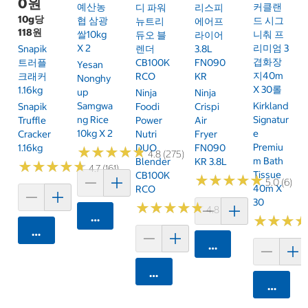
0원
예산농
커클랜
디 파워
리스피
10g당
협 삼광
드 시그
뉴트리
에어프
118원
쌀10kg
니춰 프
듀오 블
라이어
X 2
리미엄 3
Snapik
렌더
3.8L
겹화장
트러플
CB100K
FN090
Yesan
지40m
크래커
RCO
KR
Nonghy
X 30롤
1.16kg
Up
Ninja
Ninja
Samgwa
Kirkland
Snapik
Foodi
Crispi
Ng Rice
Signatur
Truffle
Power
Air
10kg X 2
E
Cracker
Nutri
Fryer
Premiu
1.16kg
DUO
FN090
★
★
★
★
★
★
★
★
★
★
4.8 (275)
M Bath
Blender
KR 3.8L
★
★
★
★
★
★
★
★
★
★
4.7 (161)
Tissue
CB100K
★
★
★
★
★
★
★
★
★
★
5.0 (6)
40m X
RCO
30
★
★
★
★
★
★
★
★
★
★
4.8 (250)
카트에 담기
★
★
★
★
★
★
카트에 담기
카트에 담기
카트에 담기
카트에 