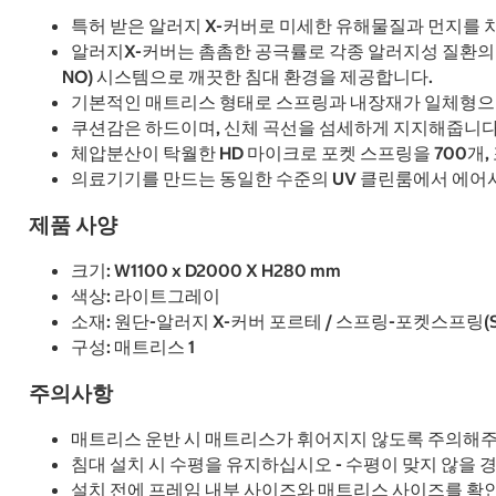
특허 받은 알러지 X-커버로 미세한 유해물질과 먼지를 
알러지X-커버는 촘촘한 공극률로 각종 알러지성 질환의 원인
NO) 시스템으로 깨끗한 침대 환경을 제공합니다.
기본적인 매트리스 형태로 스프링과 내장재가 일체형으로
쿠션감은 하드이며, 신체 곡선을 섬세하게 지지해줍니다
체압분산이 탁월한 HD 마이크로 포켓 스프링을 700개
의료기기를 만드는 동일한 수준의 UV 클린룸에서 에어샤
제품 사양
크기: W1100 x D2000 X H280 mm
색상: 라이트그레이
소재: 원단-알러지 X-커버 포르테 / 스프링-포켓스프링(SS
구성: 매트리스 1
주의사항
매트리스 운반 시 매트리스가 휘어지지 않도록 주의해주
침대 설치 시 수평을 유지하십시오 - 수평이 맞지 않을 
설치 전에 프레임 내부 사이즈와 매트리스 사이즈를 확인