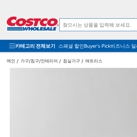
컨
메
텐
뉴
츠
로
로
바
바
로
로
가
가
기
기
카테고리 전체보기
스페셜 할인
Buyer's Pick
비즈니스 
메인
가구/침구/인테리어
침실가구
매트리스