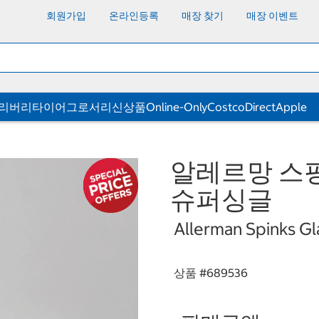
회원가입
온라인등록
매장 찾기
매장 이벤트
딜리버리
타이어
그로서리
신상품
Online-Only
CostcoDirect
Apple
알레르망 스핑
슈퍼싱글
Allerman Spinks Gl
상품 #
689536