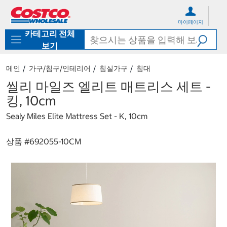
컨
메
텐
뉴
마이페이지
츠
로
카테고리 전체
로
바
바
로
보기
로
가
가
기
메인
가구/침구/인테리어
침실가구
침대
기
씰리 마일즈 엘리트 매트리스 세트 -
킹, 10cm
Sealy Miles Elite Mattress Set - K, 10cm
상품 #
692055-10CM