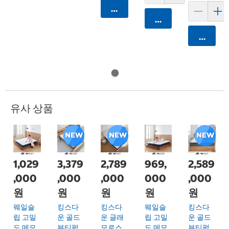
카트에 담기
카트에 담기
카트에 
유사 상품
1,029
3,379
2,789
969,
2,589
,000
,000
,000
000
,000
원
원
원
원
원
웨일슬
킹스다
킹스다
웨일슬
킹스다
립 고밀
운 골드
운 글래
립 고밀
운 골드
도 메모
뷰티펌
모로스
도 메모
뷰티펌