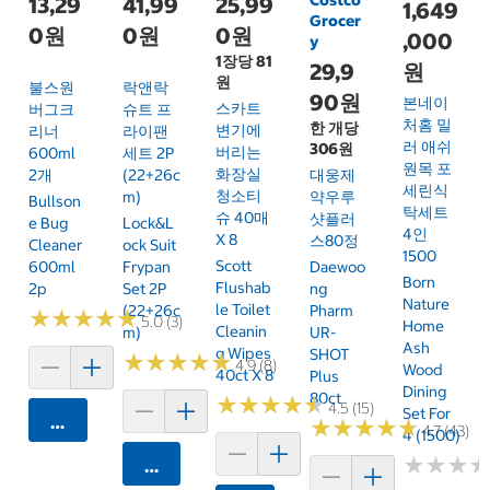
13,29
41,99
25,99
1,649
Grocer
0원
0원
0원
,000
y
1장당 81
29,9
원
원
불스원
락앤락
90원
본네이
스카트
버그크
슈트 프
처홈 밀
한 개당
변기에
리너
라이팬
러 애쉬
306원
버리는
600ml
세트 2P
원목 포
화장실
2개
(22+26c
대웅제
세린식
청소티
M)
약우루
Bullson
탁세트
슈 40매
샷플러
E Bug
Lock&L
4인
X 8
스80정
Cleaner
Ock Suit
1500
Scott
600ml
Frypan
Daewoo
Born
Flushab
2p
Set 2P
Ng
Nature
Le Toilet
(22+26c
Pharm
★
★
★
★
★
★
★
★
★
★
5.0 (3)
Home
Cleanin
M)
UR-
Ash
G Wipes
SHOT
★
★
★
★
★
★
★
★
★
★
4.9 (8)
Wood
40ct X 8
Plus
Dining
80ct
★
★
★
★
★
★
★
★
★
★
4.5 (15)
Set For
카트에 담기
★
★
★
★
★
★
★
★
★
★
4.7 (43)
4 (1500)
★
★
★
★
★
★
카트에 담기