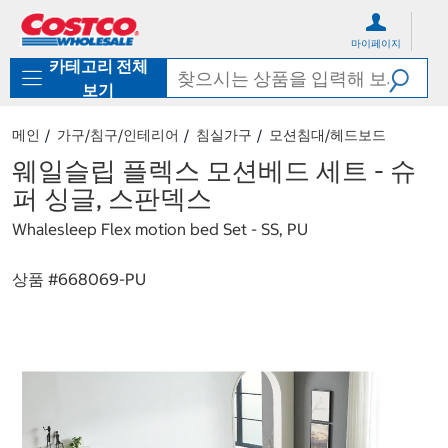
컨
메
텐
뉴
마이페이지
츠
로
카테고리 전체
로
바
바
로
보기
로
가
가
기
메인
가구/침구/인테리어
침실가구
모션침대/헤드보드
기
웨일슬립 플렉스 모션베드 세트 - 슈
퍼 싱글, 스판덱스
Whalesleep Flex motion bed Set - SS, PU
상품 #
668069-PU