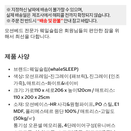
모션베드 전문가 웨일슬립은 회원님들의 편안한 잠을 위
해서 최선을 다합니다.
제품 사양
브랜드: 웨일슬립(whaleSLEEP)
색상: 모션프레임-진그레이 (패브릭), 진그레이 (인조
가죽), 매트리스-화이트&네이비
크기: 가로110 x 세로206 x 높이120cm / 매트리스:
110 x 200 x 25cm
소재: 모션베이스-HR 사각&원형파이프, PO 스틸, E1
MDF, 폴리에스테르 원단 100% / 매트리스-고밀도
(50kg/㎥)
통기성 오픈셀 메모리폼, 4단레이어구성(유니버스