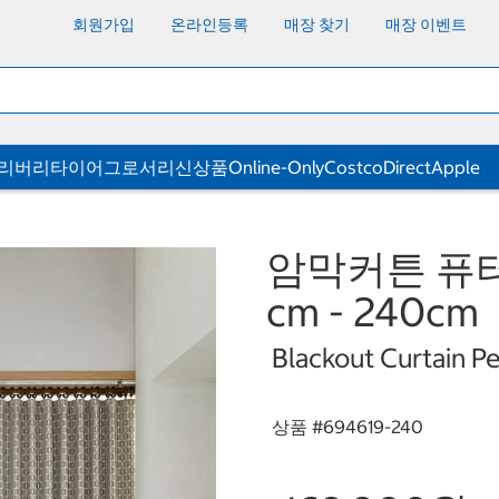
회원가입
온라인등록
매장 찾기
매장 이벤트
딜리버리
타이어
그로서리
신상품
Online-Only
CostcoDirect
Apple
암막커튼 퓨터그
cm - 240cm
Blackout Curtain 
상품 #
694619-240