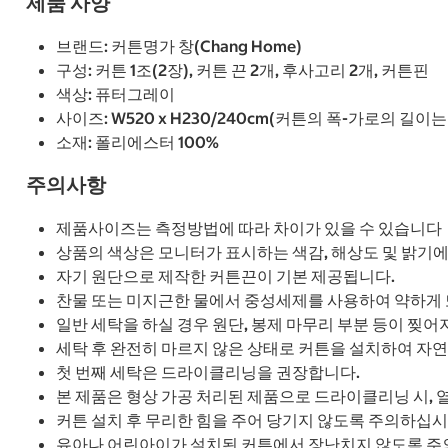
제품 사양
브랜드: 커튼명가 창(Chang Home)
구성: 커튼 1조(2장), 커튼 끈 2개, 후사고리 2개, 커튼핀
색상: 퓨터그레이
사이즈: W520 x H230/240cm(커튼의 폭-가로의 길이
소재: 폴리에스터 100%
주의사항
제품사이즈는 측정방법에 따라 차이가 있을 수 있습니다
상품의 색상은 모니터가 표시하는 색감, 해상도 및 밝기에
자기 원단으로 제작한 커튼끈이 기본 제공됩니다.
찬물 또는 미지근한 물에서 중성세제를 사용하여 약하게 
일반 세탁을 하실 경우 원단, 봉제 마무리 부분 등이 찢어
세탁 후 완전히 마르지 않은 상태로 커튼을 설치하여 자
첫 번째 세탁은 드라이클리닝을 권장합니다.
본 제품은 형상 가공 처리된 제품으로 드라이클리닝 시,
커튼 설치 후 무리한 힘을 주어 당기지 않도록 주의하십시
유아나 어린아이가 설치된 커튼에서 장난치지 않도록 주