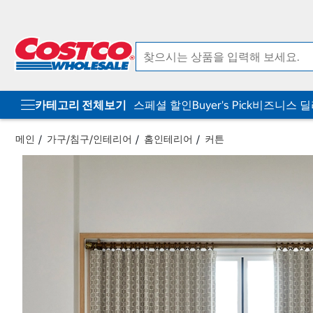
컨
메
텐
뉴
츠
로
로
바
바
로
로
가
가
기
기
카테고리 전체보기
스페셜 할인
Buyer's Pick
비즈니스 
메인
가구/침구/인테리어
홈인테리어
커튼