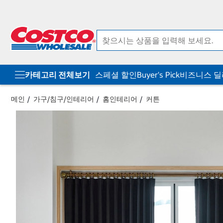
컨
메
텐
뉴
츠
로
로
바
바
로
로
가
가
기
기
카테고리 전체보기
스페셜 할인
Buyer's Pick
비즈니스 
메인
가구/침구/인테리어
홈인테리어
커튼