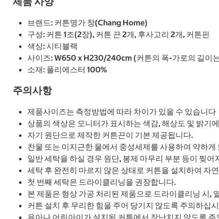
제품 사양
브랜드: 커튼명가 창(Chang Home)
구성: 커튼 1조(2장), 커튼 끈 2개, 후사고리 2개, 커튼핀
색상: 시티블랙
사이즈: W650 x H230/240cm (커튼의 폭-가로의 길
소재: 폴리에스터 100%
주의사항
제품사이즈는 측정방법에 따라 차이가 있을 수 있습니다
상품의 색상은 모니터가 표시하는 색감, 해상도 및 밝기에
자기 원단으로 제작한 커튼끈이 기본 제공됩니다.
찬물 또는 미지근한 물에서 중성세제를 사용하여 약하게 
일반 세탁을 하실 경우 원단, 봉제 마무리 부분 등이 찢어
세탁 후 완전히 마르지 않은 상태로 커튼을 설치하여 자
첫 번째 세탁은 드라이클리닝을 권장합니다.
본 제품은 형상 가공 처리된 제품으로 드라이클리닝 시,
커튼 설치 후 무리한 힘을 주어 당기지 않도록 주의하십시
유아나 어린아이가 설치된 커튼에서 장난치지 않도록 주