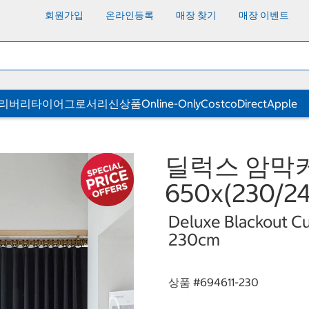
회원가입
온라인등록
매장 찾기
매장 이벤트
딜리버리
타이어
그로서리
신상품
Online-Only
CostcoDirect
Apple
딜럭스 암막
650x(230/24
Deluxe Blackout Cu
230cm
상품 #
694611-230