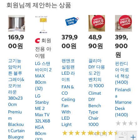
회원님께 제안하는 상품
169,9
379,9
48,9
399,
회원
00원
00원
90원
900
전용 아
원
이템
고기능
팬앤코
끌리마
LG 스탠
핀란디
암막커
실링팬
DIY 다용
바이미 2
아 마로
튼 블루
LED 라
도 2인
MAX
네 책상
그레이&
이트
벤치의
80cm
(1400)
모카브
자 1000
FAN &
(32)
Finlandi
라운
CO
Climat
LG
A
380x23
Ceiling
DIY
Stanby
Marrone
0cm
Fan
Bench
ME 2
Desk
Premiu
With
Type
Max TV
(1400)
M
LED
Chair
32LX6B
★
★
★
★
★
★
Blackou
Light
1000
KGA
T Curtain
★
★
★
★
★
★
★
★
★
★
★
★
★
★
★
★
★
★
★
★
80cm
4.7 (37)
4.5 (2)
Bluegre
(32)