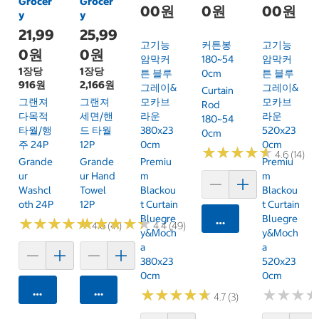
Grocer
Grocer
00원
0원
00원
y
y
21,99
25,99
고기능
커튼봉
고기능
0원
0원
암막커
180~54
암막커
1장당
1장당
튼 블루
0cm
튼 블루
916원
2,166원
그레이&
그레이&
Curtain
그랜져
그랜져
모카브
모카브
Rod
다목적
세면/핸
라운
라운
180~54
타월/행
드 타월
380x23
520x23
0cm
주 24P
12P
0cm
0cm
★
★
★
★
★
★
★
★
★
★
4.6 (14)
Grande
Grande
Premiu
Premiu
Ur
Ur Hand
M
M
Washcl
Towel
Blackou
Blackou
Oth 24P
12P
T Curtain
T Curtain
Bluegre
Bluegre
카트에 담기
★
★
★
★
★
★
★
★
★
★
★
★
★
★
★
★
★
★
★
★
4.6 (41)
4.4 (49)
Y&Moch
Y&Moch
A
A
380x23
520x23
0cm
0cm
카트에 담기
카트에 담기
★
★
★
★
★
★
★
★
★
★
★
★
★
★
★
★
4.7 (3)