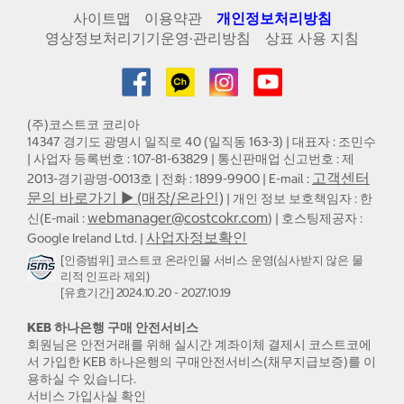
사이트맵
이용약관
개인정보처리방침
영상정보처리기기운영·관리방침
상표 사용 지침
(주)코스트코 코리아
14347 경기도 광명시 일직로 40 (일직동 163-3) | 대표자 : 조민수
| 사업자 등록번호 : 107-81-63829 | 통신판매업 신고번호 : 제
고객센터
2013-경기광명-0013호 | 전화 : 1899-9900 | E-mail :
문의 바로가기 ▶ (매장/온라인)
| 개인 정보 보호책임자 : 한
webmanager@costcokr.com
신(E-mail :
) | 호스팅제공자 :
사업자정보확인
Google Ireland Ltd. |
[인증범위] 코스트코 온라인몰 서비스 운영(심사받지 않은 물
리적 인프라 제외)
[유효기간] 2024.10.20 - 2027.10.19
KEB 하나은행 구매 안전서비스
회원님은 안전거래를 위해 실시간 계좌이체 결제시 코스트코에
서 가입한 KEB 하나은행의 구매안전서비스(채무지급보증)를 이
용하실 수 있습니다.
서비스 가입사실 확인