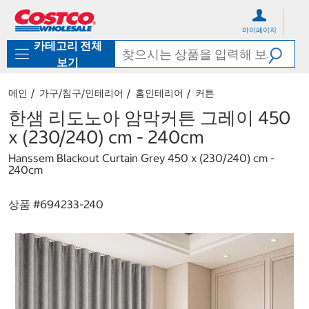
컨
메
텐
뉴
마이페이지
츠
로
카테고리 전체
로
바
바
로
보기
로
가
가
기
메인
가구/침구/인테리어
홈인테리어
커튼
기
한샘 리도노아 암막커튼 그레이 450
x (230/240) cm - 240cm
Hanssem Blackout Curtain Grey 450 x (230/240) cm -
240cm
상품 #
694233-240