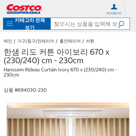
컨
메
텐
뉴
마이페이지
츠
로
카테고리 전체
로
바
바
로
보기
로
가
가
기
메인
가구/침구/인테리어
홈인테리어
커튼
기
한샘 리도 커튼 아이보리 670 x
(230/240) cm - 230cm
Hanssem Rideau Curtain Ivory 670 x (230/240) cm -
230cm
상품 #
694030-230