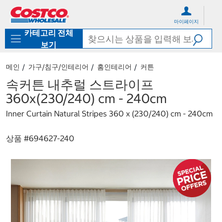
컨
메
텐
뉴
마이페이지
츠
로
카테고리 전체
로
바
바
로
보기
로
가
가
기
메인
가구/침구/인테리어
홈인테리어
커튼
기
속커튼 내추럴 스트라이프
360x(230/240) cm - 240cm
Inner Curtain Natural Stripes 360 x (230/240) cm - 240cm
상품 #
694627-240