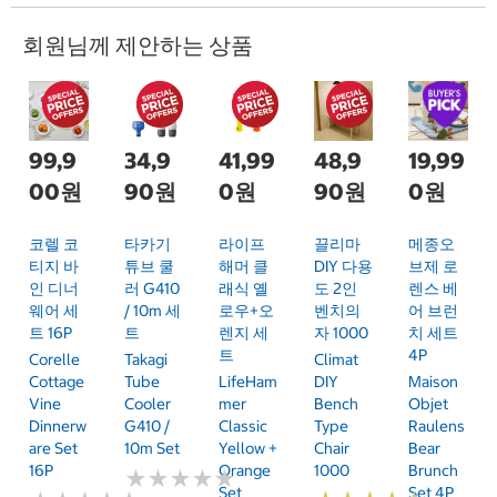
회원님께 제안하는 상품
99,9
34,9
41,99
48,9
19,99
00원
90원
0원
90원
0원
코렐 코
타카기
라이프
끌리마
메종오
티지 바
튜브 쿨
해머 클
DIY 다용
브제 로
인 디너
러 G410
래식 옐
도 2인
렌스 베
웨어 세
/ 10m 세
로우+오
벤치의
어 브런
트 16P
트
렌지 세
자 1000
치 세트
트
4P
Corelle
Takagi
Climat
Cottage
Tube
LifeHam
DIY
Maison
Vine
Cooler
Mer
Bench
Objet
Dinnerw
G410 /
Classic
Type
Raulens
Are Set
10m Set
Yellow +
Chair
Bear
16P
Orange
1000
Brunch
★
★
★
★
★
★
★
★
★
★
Set
Set 4P