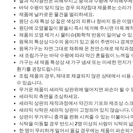
열과 직사광선은 피해주시고 충격과 수평에 주의해주세
바닥 수평이 맞지 않는 경우 의자/침대 제품류는 소리가
제품에 날카로운 물건을 멀리하세요.
원단 소재 특성 상 짙은 색상의 의류나 청바지 등은 이염
원단에 오염물질이 묻을시 즉시 제거해 주시면 더욱 쾌적
제품의 오염 제거 시 물티슈(화학적 반응이 일어날 수 있
원목의 특성상 다수의 옹이가 있고 옹이 주변이나 경계면
원목가구는 자연 그대로 채취해 온 천연소재로 제작과정
새 조립가구는 바닥 수평에 따라 약간 흔들림이 느껴질 
가구는 새 제품 특성상 새 가구 냄새 또는 미세한 먼지가
환기를 권장드립니다.
조립 제품의 경우, 제대로 체결되지 않은 상태에서 사용
수 있습니다.
무거운 제품이 세라믹 상판위에 떨어지면 파손이 될 수 
세라믹의 측면을 조심하세요.
세라믹 상판의 제작과정에서 약간의 기포와 제조상 스크
세라믹 식탁은 세라믹 상판이 고정되어 있지 않습니다. 
상판이 무거우니 충격을 완화 시켜줄 수 있는 이불이나 
식탁을 이동할 경우 반드시 2명 이상의 사람이 식탁의 넓
한 명이 무리하게 밀어서 옮길 경우에는 제품이 파손되거