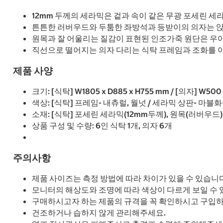
12mm 두께의 세라믹은 겉과 속이 같은 무광 포세린 세
튼튼한 러버우드와 두툼한 좌방석과 등받이의 의자는 앉
원목과 잘 어울리는 질감이 표현된 인조가죽 원단은 우
직선으로 떨어지는 의자 다리는 식탁 프레임과 조화를 이
제품 사양
크기: [식탁] W1805 x D885 x H755 mm / [의자] W500
색상: [식탁] 프레임- 내츄럴, 월넛 / 세라믹 상판- 마
소재: [식탁] 포세린 세라믹(12mm두께), 원목(러버우드)
상품 구성 및 수량: 6인 식탁 1개, 의자 6개
주의사항
제품 사이즈는 측정 방법에 따라 차이가 있을 수 있습니다
모니터의 해상도와 조명에 따라 색상이 다르게 보일 수 
구매하시고자 하는 제품의 규격을 꼭 확인하시고 구입하
건조하거나 습하지 않게 관리해주세요.