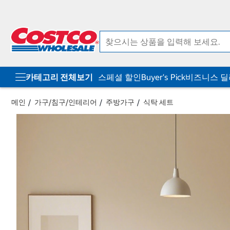
컨
메
텐
뉴
츠
로
로
바
바
로
로
가
가
기
기
카테고리 전체보기
스페셜 할인
Buyer's Pick
비즈니스 
메인
가구/침구/인테리어
주방가구
식탁 세트