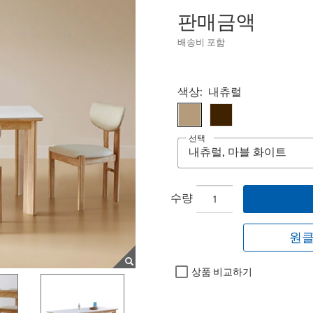
판매금액
배송비 포함
Select product
색상:
내츄럴
선택
수량
원클
상품 비교하기