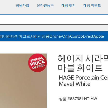
회원가입
온라인등록
매장 찾기
매장 이벤트
딜리버리
타이어
그로서리
신상품
Online-Only
CostcoDirect
Apple
헤이지 세라믹 
마블 화이트
HAGE Porcelain Cera
Mavel White
상품 #
687381-NT-MW