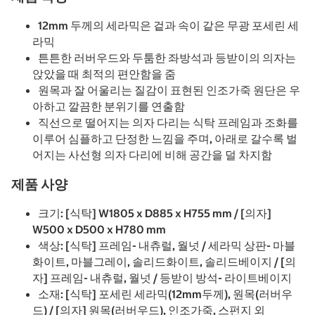
12mm 두께의 세라믹은 겉과 속이 같은 무광 포세린 세
라믹
튼튼한 러버우드와 두툼한 좌방석과 등받이의 의자는
앉았을 때 최적의 편안함을 줌
원목과 잘 어울리는 질감이 표현된 인조가죽 원단은 우
아하고 깔끔한 분위기를 연출함
직선으로 떨어지는 의자 다리는 식탁 프레임과 조화를
이루어 심플하고 단정한 느낌을 주며, 아래로 갈수록 벌
어지는 사선형 의자 다리에 비해 공간을 덜 차지함
제품 사양
크기: [식탁] W1805 x D885 x H755 mm / [의자]
W500 x D500 x H780 mm
색상: [식탁] 프레임- 내츄럴, 월넛 / 세라믹 상판- 마블
화이트, 마블그레이, 솔리드화이트, 솔리드베이지 / [의
자] 프레임- 내츄럴, 월넛 / 등받이 방석- 라이트베이지
소재: [식탁] 포세린 세라믹(12mm두께), 원목(러버우
드) / [의자] 원목(러버우드), 인조가죽, 스펀지 외