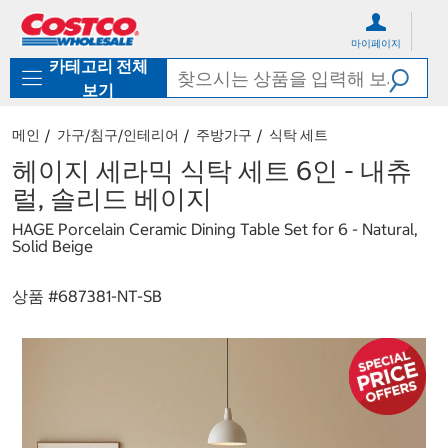
컨
메
텐
뉴
마이페이지
츠
로
카테고리 전체
로
바
바
로
보기
로
가
가
기
메인
가구/침구/인테리어
주방가구
식탁 세트
기
헤이지 세라믹 식탁 세트 6인 - 내츄
럴, 솔리드 베이지
HAGE Porcelain Ceramic Dining Table Set for 6 - Natural,
Solid Beige
상품 #
687381-NT-SB