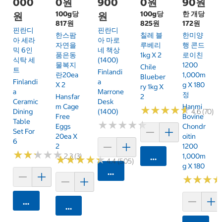
000
0원
900
0원
90원
100g당
100g당
한 개당
원
원
817원
825원
172원
핀란디
핀란디
한스팜
칠레 블
한미양
아 세라
아 마로
자연을
루베리
행 콘드
믹 6인
네 책상
품은동
1kg X 2
로이친
식탁 세
(1400)
물복지
1200
Chile
트
Finlandi
란20ea
1,000m
Blueber
Finlandi
A
X 2
G X 180
Ry 1kg X
A
Marrone
정
Hansfar
2
Ceramic
Desk
M Cage
Hanmi
★
★
★
★
★
★
★
★
★
★
Dining
(1400)
4.6 (70)
Free
Bovine
Table
★
★
★
★
★
★
★
★
★
★
Eggs
Chondr
Set For
20ea X
Oitin
6
2
1200
★
★
★
★
★
★
★
★
★
★
2.3 (3)
1,000m
카트에 담기
★
★
★
★
★
★
★
★
★
★
4.4 (505)
G X 180
카트에 담기
★
★
★
★
★
★
카트에 담기
카트에 담기