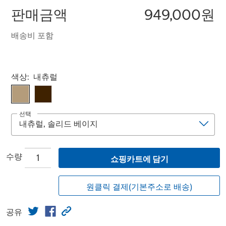
판매금액
949,000원
배송비 포함
Select product
색상:
내츄럴
선택
수량
쇼핑카트에 담기
원클릭 결제(기본주소로 배송)
공유