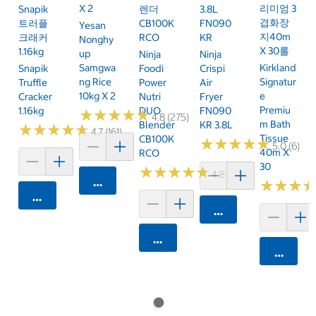
X 2
리미엄 3
Snapik
렌더
3.8L
겹화장
트러플
CB100K
FN090
Yesan
지40m
크래커
RCO
KR
Nonghy
X 30롤
1.16kg
Up
Ninja
Ninja
Samgwa
Kirkland
Snapik
Foodi
Crispi
Ng Rice
Signatur
Truffle
Power
Air
10kg X 2
E
Cracker
Nutri
Fryer
Premiu
1.16kg
DUO
FN090
★
★
★
★
★
★
★
★
★
★
4.8 (275)
M Bath
Blender
KR 3.8L
★
★
★
★
★
★
★
★
★
★
4.7 (161)
Tissue
CB100K
★
★
★
★
★
★
★
★
★
★
5.0 (6)
40m X
RCO
30
★
★
★
★
★
★
★
★
★
★
4.8 (250)
카트에 담기
★
★
★
★
★
★
카트에 담기
카트에 담기
카트에 담기
카트에 