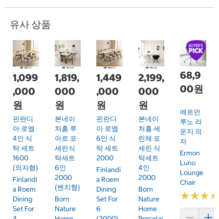
유사 상품
68,9
1,099
1,819,
1,449
2,199,
00원
,000
000
,000
000
원
원
원
원
에르먼
핀란디
본네이
핀란디
본네이
루노 라
아 로엠
처홈 루
아 로엠
처홈 세
운지 의
4인 식
아르 포
6인 식
린체 포
자
탁 세트
세린식
탁 세트
세린 식
Ermon
1600
탁세트
2000
탁세트
Luno
(의자형)
6인
4인
Finlandi
Lounge
2000
2000
Finlandi
A Roem
Chair
(벤치형)
A Roem
Dining
Born
★
★
★
★
★
★
Dining
Born
Set For
Nature
Set For
Nature
6
Home
4
Home
(2000)
Porcelai