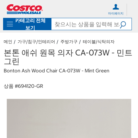
컨
메
텐
뉴
마이페이지
츠
로
카테고리 전체
로
바
바
로
보기
로
가
가
기
메인
가구/침구/인테리어
주방가구
테이블/식탁의자
기
본톤 애쉬 원목 의자 CA-073W - 민트
그린
Bonton Ash Wood Chair CA-073W - Mint Green
상품 #
694120-GR