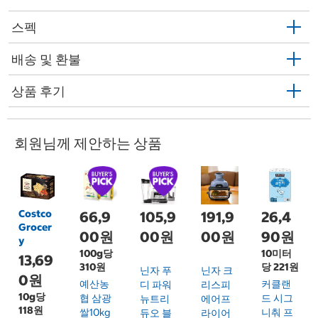
스펙
배송 및 환불
상품 후기
회원님께 제안하는 상품
Costco
66,9
105,9
191,9
26,4
Grocer
00원
00원
00원
90원
y
100g당
10미터
13,69
310원
당 221원
닌자 푸
닌자 크
0원
예산농
커클랜
디 파워
리스피
10g당
협 삼광
드 시그
뉴트리
에어프
118원
쌀10kg
니춰 프
듀오 블
라이어