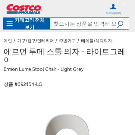
컨
메
텐
뉴
마이페이지
츠
로
카테고리 전체
로
바
바
로
보기
로
가
가
기
메인
가구/침구/인테리어
주방가구
테이블/식탁의자
기
에르먼 루메 스툴 의자 - 라이트그레
이
Ermon Lume Stool Chair - Light Grey
상품 #
692454-LG