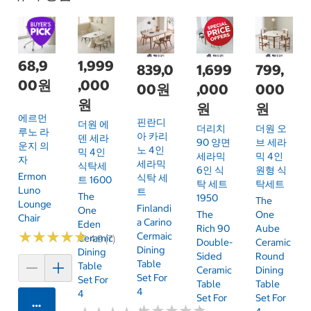
68,9
1,999
839,0
1,699
799,
00원
,000
00원
,000
000
원
원
원
에르먼
핀란디
더원 에
더리치
더원 오
루노 라
아 카리
덴 세라
90 양면
브 세라
운지 의
노 4인
믹 4인
세라믹
믹 4인
자
세라믹
식탁세
6인 식
원형 식
Ermon
식탁 세
트 1600
탁 세트
탁세트
Luno
트
The
1950
The
Lounge
Finlandi
One
The
One
Chair
A Carino
Eden
Rich 90
Aube
★
★
★
★
★
★
★
★
★
★
Cermaic
Ceramic
4.9 (7)
Double-
Ceramic
Dining
Dining
Sided
Round
Table
Table
Ceramic
Dining
Set For
Set For
Table
Table
4
4
Set For
Set For
카트에 담기
★
★
★
★
★
★
★
★
★
★