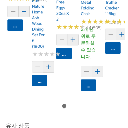
Born
Free
Metal
Truffle
Nature
Eggs
Folding
Cracker
Home
20ea X
Chair
1.16kg
Ash
2
★
★
★
★
★
★
★
★
★
★
★
★
★
★
★
★
5.0 (7)
Wood
카트에 담기
★
★
★
★
★
★
★
★
★
★
4.4 (505)
2개 단
Dining
Set For
위로 주
6
문하실
(1900)
카트에 
수 있습
★
★
★
★
★
★
★
★
★
★
카트에 담기
니다.
카트에 담기
카트에 담기
유사 상품