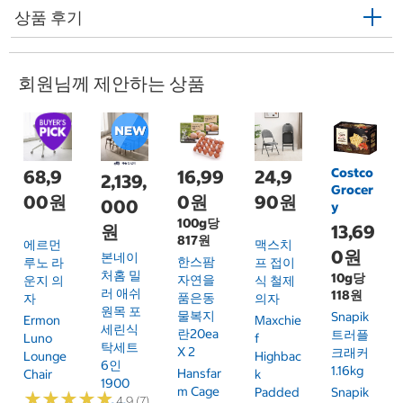
상품 후기
회원님께 제안하는 상품
Costco
68,9
16,99
24,9
2,139,
Grocer
00원
0원
90원
000
y
100g당
13,69
원
817원
에르먼
맥스치
0원
본네이
한스팜
루노 라
프 접이
처홈 밀
10g당
자연을
운지 의
식 철제
러 애쉬
118원
품은동
자
의자
원목 포
물복지
Snapik
Ermon
Maxchie
세린식
란20ea
트러플
Luno
F
탁세트
X 2
크래커
Lounge
Highbac
6인
1.16kg
Hansfar
Chair
K
1900
M Cage
Padded
Snapik
★
★
★
★
★
★
★
★
★
★
4.9 (7)