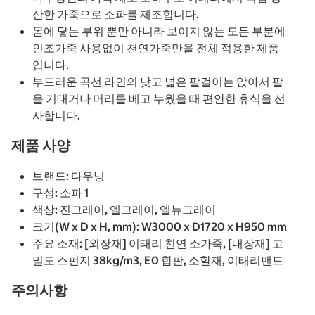
산한 가죽으로 소파를 제조합니다.
몸에 닿는 부위 뿐만 아니라 보이지 않는 모든 부분에
인조가죽 사용없이 천연가죽만을 전체 적용한 제품
입니다.
부드러운 곡선 라인의 낮고 넓은 팔걸이는 앉아서 팔
을 기대거나 머리를 베고 누웠을 때 편안한 휴식을 선
사합니다.
제품 사양
브랜드: 다우닝
구성: 소파 1
색상: 진그레이, 엘그레이, 엘뉴그레이
크기(W x D x H, mm): W3000 x D1720 x H950 mm
주요 소재: [외장재] 이태리 천연 소가죽, [내장재] 고
밀도 스펀지 38kg/m3, E0 합판, 소할재, 이태리밴드
주의사항