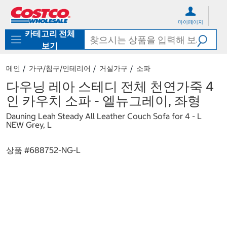
컨
메
텐
뉴
마이페이지
츠
로
카테고리 전체
로
바
바
로
보기
로
가
가
기
메인
가구/침구/인테리어
거실가구
소파
기
다우닝 레아 스테디 전체 천연가죽 4
인 카우치 소파 - 엘뉴그레이, 좌형
Dauning Leah Steady All Leather Couch Sofa for 4 - L
NEW Grey, L
상품 #
688752-NG-L