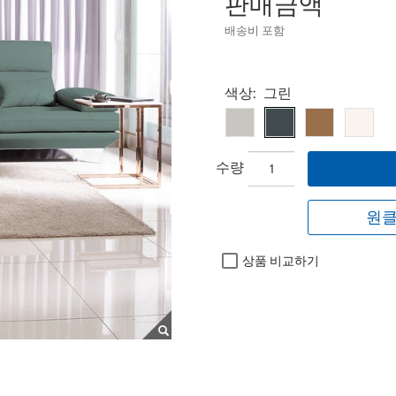
판매금액
배송비 포함
Select product
색상:
그린
수량
원클
상품 비교하기