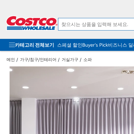
컨
메
텐
뉴
츠
로
로
바
바
로
로
가
가
기
기
카테고리 전체보기
스페셜 할인
Buyer's Pick
비즈니스 
메인
가구/침구/인테리어
거실가구
소파