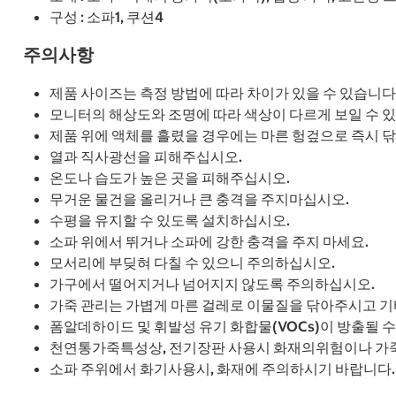
구성 : 소파1, 쿠션4
주의사항
제품 사이즈는 측정 방법에 따라 차이가 있을 수 있습니다
모니터의 해상도와 조명에 따라 색상이 다르게 보일 수 
제품 위에 액체를 흘렸을 경우에는 마른 헝겊으로 즉시 
열과 직사광선을 피해주십시오.
온도나 습도가 높은 곳을 피해주십시오.
무거운 물건을 올리거나 큰 충격을 주지마십시오.
수평을 유지할 수 있도록 설치하십시오.
소파 위에서 뛰거나 소파에 강한 충격을 주지 마세요.
모서리에 부딪혀 다칠 수 있으니 주의하십시오.
가구에서 떨어지거나 넘어지지 않도록 주의하십시오.
가죽 관리는 가볍게 마른 걸레로 이물질을 닦아주시고 기
폼알데하이드 및 휘발성 유기 화합물(VOCs)이 방출될 
천연통가죽특성상, 전기장판 사용시 화재의위험이나 가죽
소파 주위에서 화기사용시, 화재에 주의하시기 바랍니다.