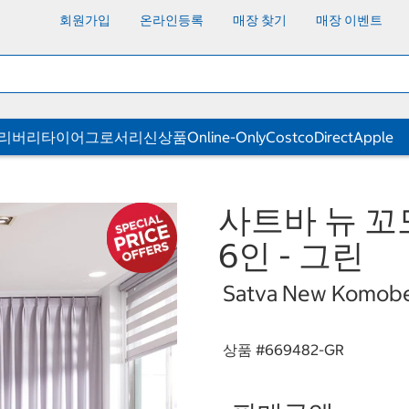
회원가입
온라인등록
매장 찾기
매장 이벤트
딜리버리
타이어
그로서리
신상품
Online-Only
CostcoDirect
Apple
사트바 뉴 꼬
6인 - 그린
Satva New Komoben
상품 #
669482-GR