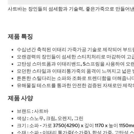
사트바는 장인들의 섬세함과 기술력, 좋은가죽으로 만들어낸
제품 특징
수십년간 축적된 이태리 가죽가공 기술로 제작되어 부드
오랜경력의 장인들이 섬세한 스티치처리로 마감하여 고
고탄성 스마트폼과 이태리밴드, S스프링을 사용하여 오
모던한 스타일과 이태리통가죽의 품격이 느껴지고 넓은 방
튼튼한 스틸다리는 소파와 조화로 트렌디함을 더해줍니다
유해물질 테스트를 통과한 안전한 검증된 자재로만 제작
제품 사양
브랜드 : 사트바
색상 : 스노우, 크림, 오렌지, 그린
크기 : 소파 - 가로 3750(4290) x 깊이 1170 x 높이 1150
소재 : 소파 - 이태리 통가죽(소가죽), 합성 가죽, 고탄성 