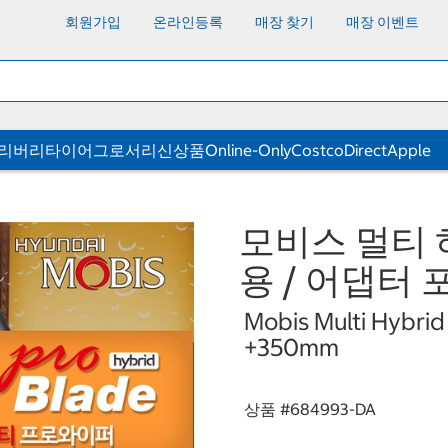
회원가입
온라인등록
매장 찾기
매장 이벤트
딜리버리
타이어
그로서리
신상품
Online-Only
CostcoDirect
Apple
모비스 멀티 
용 / 어댑터 
Mobis Multi Hybrid
+350mm
상품 #
684993-DA