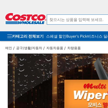
컨
메
텐
뉴
츠
로
로
바
바
로
로
가
가
기
기
카테고리 전체보기
스페셜 할인
Buyer's Pick
비즈니스 
메인
공구/생활/자동차
자동차용품
차량용품