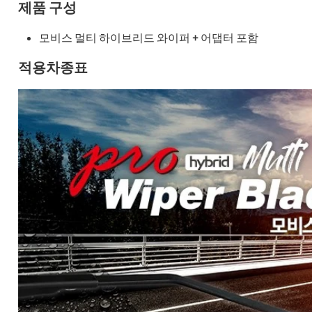
제품 구성
모비스 멀티 하이브리드 와이퍼 + 어댑터 포함
적용차종표