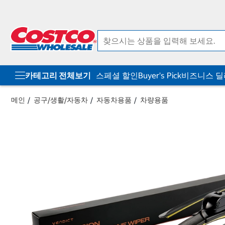
컨
메
텐
뉴
츠
로
로
바
바
로
로
가
가
기
기
카테고리 전체보기
스페셜 할인
Buyer's Pick
비즈니스 
메인
공구/생활/자동차
자동차용품
차량용품