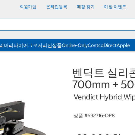
회원가입
온라인등록
매장 찾기
매장 이벤트
딜리버리
타이어
그로서리
신상품
Online-Only
CostcoDirect
Apple
벤딕트 실리콘
700mm + 5
Vendict Hybrid W
상품 #
692716-OP8