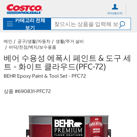
컨
메
텐
뉴
마이페이지
츠
로
카테고리 전체
로
바
바
로
보기
로
가
가
기
메인
공구/생활/자동차
생활/주거 설비
기
바닥/천장/벽지/보수용품
베어 수용성 에폭시 페인트 & 도구 세
트 - 화이트 클라우드(PFC-72)
BEHR Epoxy Paint & Tool Set - PFC72
상품 #
690831-PFC72