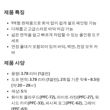
제품 특징
1액형 완제품으로 희석 없이 쉽게 셀프 페인팅 가능
다채롭고 고급스러운 바닥 마감 가능
넓은 면적을 쉽고 빠르게 작업할 수 있는 올인원 도구
세트
연장 폴대가 포함되어 있어 바닥, 벽면, 천장 모두 커
버
제품 사양
용량: 3.78 리터 (1갤런)
도포 면적: 3.78 리터 (1갤런), 2회칠 기준 약 6 ~ 8.5평
(약 20 ~ 28㎡)
색상: 5개
화이트 클라우드(PFC-72), 라이트 라탄(PFC-27), 워
시드 카키(PFC-33), 퍼시픽 포그(PFC-62), 그레이
(PFC-63)