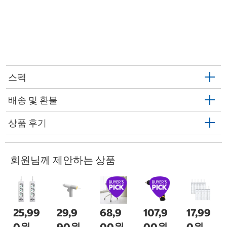
스펙
배송 및 환불
상품 후기
회원님께 제안하는 상품
25,99
29,9
68,9
107,9
17,99
0원
90원
00원
00원
0원