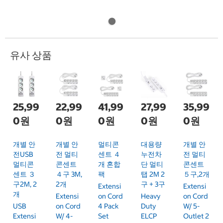
유사 상품
25,99
22,99
41,99
27,99
35,99
0원
0원
0원
0원
0원
개별 안
개별 안
멀티콘
대용량
개별 안
전USB
전 멀티
센트 ４
누전차
전 멀티
멀티콘
콘센트
개 혼합
단 멀티
콘센트
센트 ３
４구 3M,
팩
탭 2M 2
５구,2개
구2M, 2
2개
구 + 3구
Extensi
Extensi
개
Extensi
On Cord
Heavy
On Cord
USB
On Cord
4 Pack
Duty
W/ 5-
Extensi
W/ 4-
Set
ELCP
Outlet 2