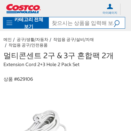
컨
메
텐
뉴
마이페이지
츠
로
카테고리 전체
로
바
바
로
보기
로
가
가
기
메인
공구/생활/자동차
작업용 공구/설비/자재
기
작업용 공구/안전용품
멀티콘센트 2구 & 3구 혼합팩 2개
Extension Cord 2+3 Hole 2 Pack Set
상품 #
629106