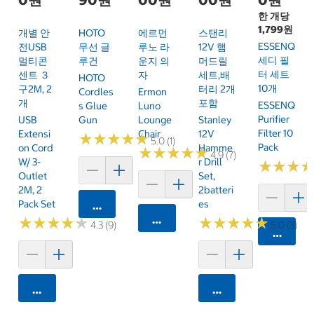
한 개당
1,799원
개별 안
HOTO
에르먼
스탠리
ESSENQ
전USB
무선 글
루노 라
12V 햄
세디 필
멀티콘
루건
운지 의
머드릴
터 세트
센트 ３
자
세트,배
HOTO
10개
구2M, 2
터리 2개
Cordles
Ermon
개
포함
ESSENQ
S Glue
Luno
Purifier
USB
Gun
Lounge
Stanley
Filter 10
Extensi
Chair
12V
★
★
★
★
★
★
★
★
★
★
5.0 (1)
Pack
On Cord
Hamme
★
★
★
★
★
★
★
★
★
★
4.9 (7)
W/ 3-
R Drill
★
★
★
★
★
★
Outlet
Set,
2M, 2
2batteri
Pack Set
Es
카트에 담기
카트에 담기
★
★
★
★
★
★
★
★
★
★
★
★
★
★
★
★
★
★
★
★
4.3 (9)
5.0 (3)
카트에 
카트에 담기
카트에 담기