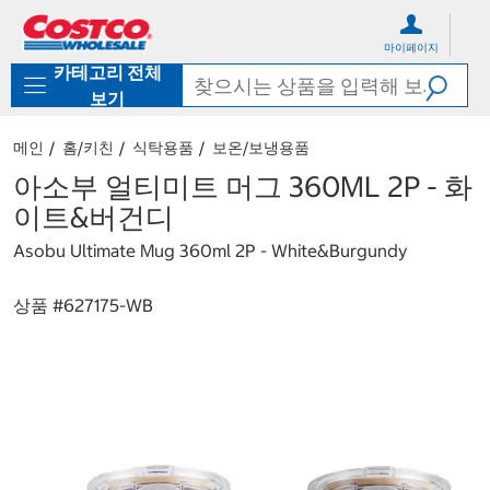
컨
메
텐
뉴
마이페이지
츠
로
카테고리 전체
로
바
바
로
보기
로
가
가
기
메인
홈/키친
식탁용품
보온/보냉용품
기
아소부 얼티미트 머그 360ML 2P - 화
이트&버건디
Asobu Ultimate Mug 360ml 2P - White&Burgundy
상품 #
627175-WB