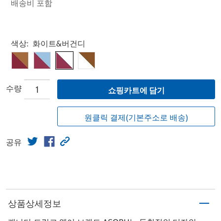
배송비 포함
Select product
색상:
화이트&버건디
수량
쇼핑카트에 담기
원클릭 결제(기본주소로 배송)
공유
상품상세정보