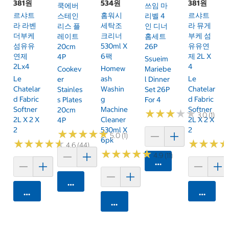
381원
534원
381원
쿡에버
쓰임 마
르샤트
홈워시
르샤트
스테인
리벨 4
라 라벤
세탁조
라 뮤게
리스 플
인 디너
더부케
크리너
부케 섬
레이트
홈세트
섬유유
530ml X
유유연
20cm
26P
연제
6팩
제 2L X
4P
Ssueim
2Lx4
4
Homew
Cookev
Mariebe
Le
Ash
Le
Er
L Dinner
Chatelar
Washin
Chatelar
Stainles
Set 26P
D Fabric
G
D Fabric
S Plates
For 4
Softner
Machine
Softner
20cm
★
★
★
★
★
★
★
★
★
★
3.0 (1)
2L X 2 X
Cleaner
2L X 2 X
4P
2
530ml X
2
★
★
★
★
★
★
★
★
★
★
5.0 (1)
6pk
★
★
★
★
★
★
★
★
★
★
★
★
★
★
★
★
4.6 (44)
★
★
★
★
★
★
★
★
★
★
4.9 (11)
카트에 담기
카트에 담기
카트에 담기
카트에 
카트에 담기