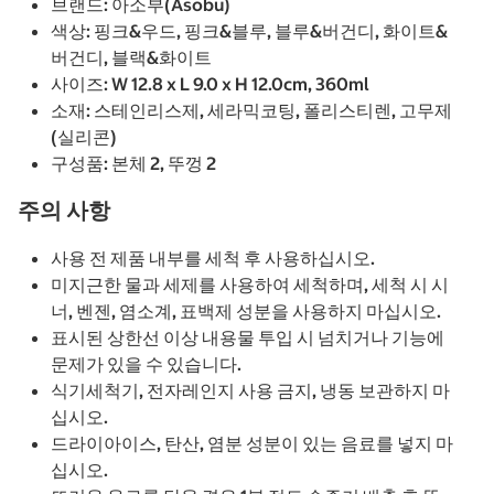
브랜드: 아소부(Asobu)
색상: 핑크&우드, 핑크&블루, 블루&버건디, 화이트&
버건디, 블랙&화이트
사이즈: W 12.8 x L 9.0 x H 12.0cm, 360ml
소재: 스테인리스제, 세라믹코팅, 폴리스티렌, 고무제
(실리콘)
구성품: 본체 2, 뚜껑 2
주의 사항
사용 전 제품 내부를 세척 후 사용하십시오.
미지근한 물과 세제를 사용하여 세척하며, 세척 시 시
너, 벤젠, 염소계, 표백제 성분을 사용하지 마십시오.
표시된 상한선 이상 내용물 투입 시 넘치거나 기능에
문제가 있을 수 있습니다.
식기세척기, 전자레인지 사용 금지, 냉동 보관하지 마
십시오.
드라이아이스, 탄산, 염분 성분이 있는 음료를 넣지 마
십시오.