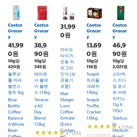
Costco
Costco
Costco
Costco
31,99
Grocer
Grocer
Grocer
Grocer
0원
y
y
y
y
41,99
38,9
13,69
46,9
마리슈
0원
90원
0원
90원
타이거
10g당
10g당
10g당
10g당
전동 커
420원
345원
118원
2,021원
피그라
블루보
테라로
인더 (보
Snapik
스타벅
틀 커피
사 올데
관용기
트러플
스 미디
밸런스
이 블렌
포함)
크래커
엄 로스
원두 1kg
드 1.13kg
1.16kg
트 아메
Mari
리카노
Blue
Teraros
Steiger
Snapik
1.1g X
Bottle
A All
Lumi
Truffle
170ct
Coffee
Day
Coffee
Cracker
Balance
Blend
Grinder
1.16kg
Starbuc
D Whole
1.13kg
(Extra
Ks
★
★
★
★
★
★
★
★
★
★
4.7 (159)
Bean
Contain
Medium
★
★
★
★
★
★
★
★
★
★
4.7 (470)
Coffee
Er)
Roast