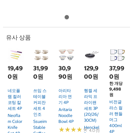
유사 상품
19,49
31,99
30,9
129,9
37,99
0원
0원
90원
00원
0원
한 개당
9,498
네오플
쓰임 스
아리타
헹켈 세
원
램 컬러
테이블
리아 면
라믹 프
비전글
코팅 칼
커피잔
기 4P
라이팬
라스 컬
세트 4P
세트 4
세트 3P
Aritaria
러 핸들
인조
(20/26/
Neofla
Noodle
머그
30CM)
M Color
Ssueim
Bowl 4P
400ml
Knife
Stable
Henckel
★
★
★
★
★
★
★
★
★
★
4.0 (1)
4P