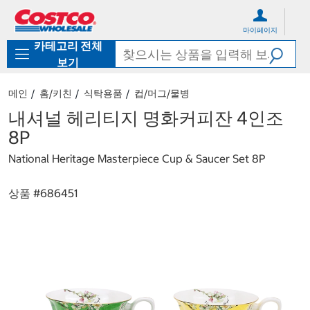
컨
메
텐
뉴
마이페이지
츠
로
카테고리 전체
로
바
바
로
보기
로
가
가
기
메인
홈/키친
식탁용품
컵/머그/물병
기
내셔널 헤리티지 명화커피잔 4인조
8P
National Heritage Masterpiece Cup & Saucer Set 8P
상품 #
686451