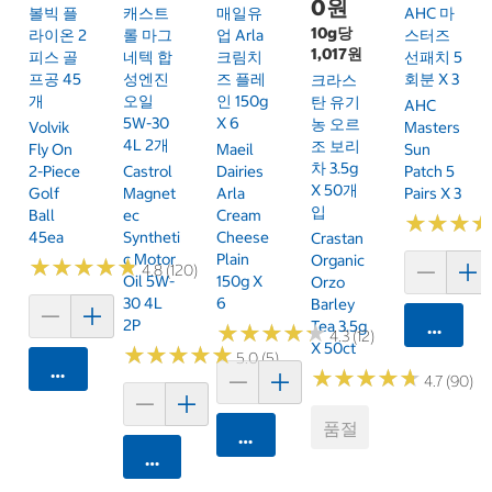
0원
볼빅 플
캐스트
매일유
AHC 마
10g당
라이온 2
롤 마그
업 Arla
스터즈
1,017원
피스 골
네텍 합
크림치
선패치 5
프공 45
성엔진
즈 플레
회분 X 3
크라스
개
오일
인 150g
탄 유기
AHC
5W-30
X 6
농 오르
Volvik
Masters
4L 2개
조 보리
Fly On
Maeil
Sun
차 3.5g
2-Piece
Castrol
Dairies
Patch 5
X 50개
Golf
Magnet
Arla
Pairs X 3
입
Ball
Ec
Cream
★
★
★
★
★
★
45ea
Syntheti
Cheese
Crastan
C Motor
Plain
Organic
★
★
★
★
★
★
★
★
★
★
4.8 (120)
Oil 5W-
150g X
Orzo
30 4L
6
Barley
2P
Tea 3.5g
카트에 
★
★
★
★
★
★
★
★
★
★
4.3 (12)
X 50ct
★
★
★
★
★
★
★
★
★
★
5.0 (5)
카트에 담기
★
★
★
★
★
★
★
★
★
★
4.7 (90)
품절
카트에 담기
카트에 담기