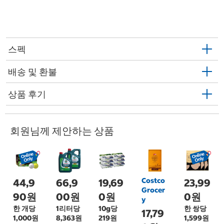
스펙
배송 및 환불
상품 후기
회원님께 제안하는 상품
Costco
44,9
66,9
19,69
23,99
Grocer
90원
00원
0원
0원
y
한 개당
1리터당
10g당
한 쌍당
17,79
1,000원
8,363원
219원
1,599원