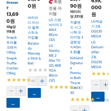
639,
회원
Grocer
0원
90원
000
y
전용 아
10미터
13,69
이템
원
당 221원
바리바
LG 스탠
0원
LG제습
커클랜
디 마사
바이미 2
기 23L
10g당
드 시그
지 릴렉
MAX
DQ235
118원
니춰 프
스틱 &
80cm
MEGA
리미엄 3
Snapik
지압볼
(32)
LG
겹화장
트러플
Barybo
LG
Dehumi
지40m
크래커
Dy
Stanby
Difier
X 30롤
1.16kg
Massag
ME 2
23L
Kirkland
Snapik
E Stick &
Max TV
DQ235
Signatur
Truffle
Ball
32LX6B
MEGA
E
Cracker
★
★
★
★
★
★
★
★
★
★
KGA
★
★
★
★
★
★
Premiu
1.16kg
80cm
M Bath
★
★
★
★
★
★
★
★
★
★
(32)
4.7 (159)
Tissue
★
★
★
★
★
★
★
★
★
★
4.7 (7)
40m X
30
카트에 담기
카트에 
★
★
★
★
★
★
★
★
★
★
4.8 (579)
카트에 담기