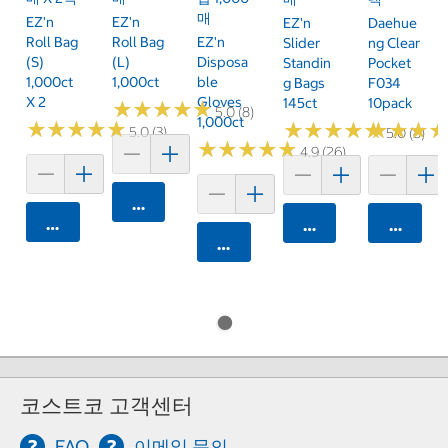
매
EZ'n
EZ'n
EZ'n
Daehue
Roll Bag
Roll Bag
EZ'n
Slider
Ng Clear
(S)
(L)
Disposa
Standin
Pocket
1,000ct
1,000ct
Ble
G Bags
F034
X 2
Gloves
145ct
10pack
★
★
★
★
★
★
★
★
★
★
5.0 (8)
1,000ct
★
★
★
★
★
★
★
★
★
★
★
★
★
★
★
★
★
★
★
★
★
★
★
★
★
★
5.0 (3)
5.0 (8)
★
★
★
★
★
★
★
★
★
★
4.9 (26)
카트에 담기
카트에 담기
카트에 담기
카트에 
카트에 담기
코스트코 고객센터
FAQ
이메일 문의