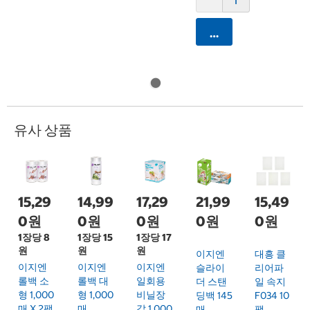
카트에 담기
유사 상품
15,29
14,99
17,29
21,99
15,49
0원
0원
0원
0원
0원
1장당 8
1장당 15
1장당 17
원
원
원
이지엔
대흥 클
이지엔
이지엔
이지엔
슬라이
리어파
롤백 소
롤백 대
일회용
더 스탠
일 속지
형 1,000
형 1,000
비닐장
딩백 145
F034 10
매 X 2팩
매
갑 1,000
매
팩