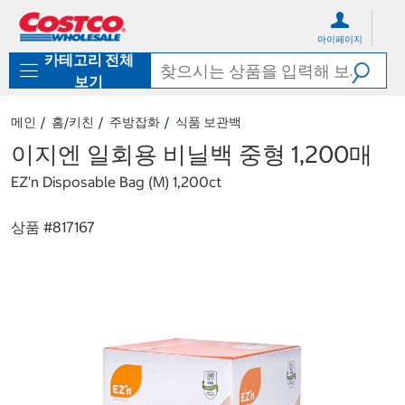
컨
메
텐
뉴
마이페이지
츠
로
카테고리 전체
로
바
바
로
보기
로
가
가
기
메인
홈/키친
주방잡화
식품 보관백
기
이지엔 일회용 비닐백 중형 1,200매
EZ'n Disposable Bag (M) 1,200ct
상품 #
817167