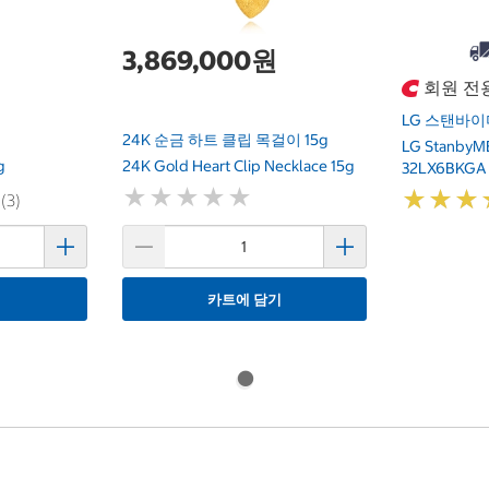
3,869,000원
회원 전
LG 스탠바이미 
24K 순금 하트 클립 목걸이 15g
LG StanbyM
g
24K Gold Heart Clip Necklace 15g
32LX6BKGA 
★
★
★
★
★
★
★
★
★
★
★
★
★
★
★
★
 (3)
기
카트에 담기