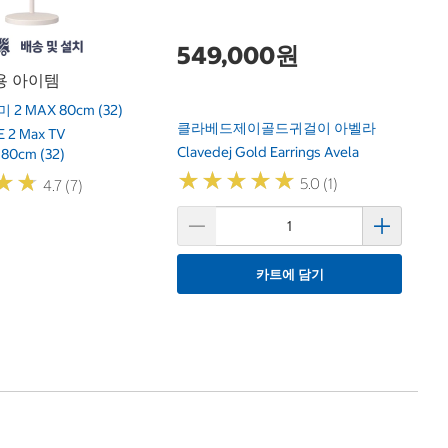
549,000원
용 아이템
2 MAX 80cm (32)
클라베드제이골드귀걸이 아벨라
E 2 Max TV
Clavedej Gold Earrings Avela
80cm (32)
★
★
★
★
★
★
★
★
★
★
★
★
★
★
5.0 (1)
4.7 (7)
카트에 담기