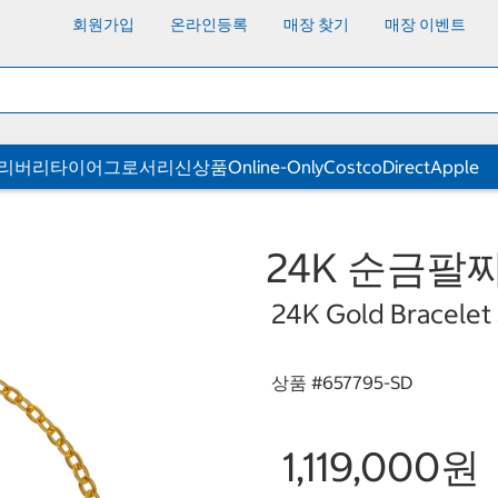
회원가입
온라인등록
매장 찾기
매장 이벤트
딜리버리
타이어
그로서리
신상품
Online-Only
CostcoDirect
Apple
24K 순금팔찌
24K Gold Bracelet 
상품 #
657795-SD
1,119,000원