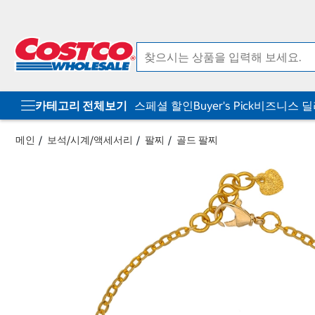
컨
메
텐
뉴
츠
로
로
바
바
로
로
가
가
기
기
카테고리 전체보기
스페셜 할인
Buyer's Pick
비즈니스 
메인
보석/시계/액세서리
팔찌
골드 팔찌