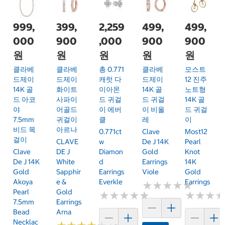
999,
399,
2,259
499,
499,
000
900
,000
900
900
원
원
원
원
원
클라베
클라베
총 0.771
클라베
모스트
드제이
드제이
캐럿 다
드제이
12 진주
14K 골
화이트
이아몬
14K 골
노트형
드 아코
사파이
드 귀걸
드 귀걸
14K 골
야
어골드
이 에버
이 비올
드 귀걸
7.5mm
귀걸이
클
레
이
비드 목
아르나
0.771ct
Clave
Most12
걸이
CLAVE
W
De J 14K
Pearl
Clave
DE J
Diamon
Gold
Knot
De J 14K
White
D
Earrings
14K
Gold
Sapphir
Earrings
Viole
Gold
Akoya
E &
Everkle
Earrings
★
★
★
★
★
★
★
★
★
★
Pearl
Gold
★
★
★
★
★
★
★
★
★
★
★
★
★
★
★
★
7.5mm
Earrings
Bead
Arna
Necklac