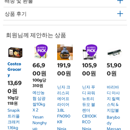
배송 및 환불
상품 후기
회원님께 제안하는 상품
Costco
66,9
191,9
105,9
51,90
Grocer
00원
00원
00원
0원
y
100g당
13,69
310원
닌자 크
닌자 푸
바리바
0원
예산농
리스피
디 파워
디 마사
10g당
협 삼광
에어프
뉴트리
지 릴렉
118원
쌀10kg
라이어
듀오 블
스틱 &
X 2
Snapik
3.8L
렌더
지압볼
트러플
FN090
CB100K
Yesan
Barybo
크래커
KR
RCO
Nonghy
Dy
1.16kg
Up
Ninja
Ninja
Massag