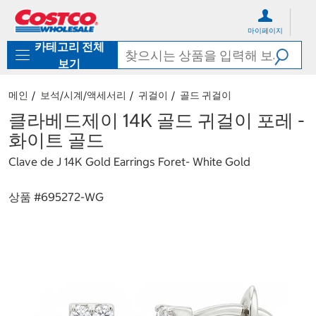
컨
메
텐
뉴
마이페이지
츠
로
카테고리 전체
로
바
바
로
보기
로
가
가
기
메인
보석/시계/액세서리
귀걸이
골드 귀걸이
기
클라베드제이 14K 골드 귀걸이 포레 -
화이트 골드
Clave de J 14K Gold Earrings Foret- White Gold
상품 #
695272-WG