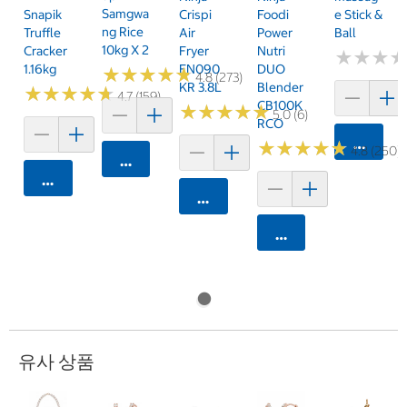
Samgwa
Snapik
Crispi
Foodi
E Stick &
Ng Rice
Truffle
Air
Power
Ball
10kg X 2
Cracker
Fryer
Nutri
★
★
★
★
★
★
1.16kg
FN090
DUO
★
★
★
★
★
★
★
★
★
★
4.8 (273)
KR 3.8L
Blender
★
★
★
★
★
★
★
★
★
★
4.7 (159)
CB100K
★
★
★
★
★
★
★
★
★
★
5.0 (6)
RCO
카트에 
★
★
★
★
★
★
★
★
★
★
4.8 (250)
카트에 담기
카트에 담기
카트에 담기
카트에 담기
유사 상품