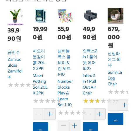
19,99
55,9
49,9
679,
39,9
0원
00원
90원
000
90원
원
마오리
넘버블
인텍스2
금전수
선빌라
분갈이
록스 플
In 1 풀아
에그 의
Zamioc
흙 20L
레이 &
웃 에어
자
Ulcas
X 2PK
런 세트
의자
Zamiifol
Sunvilla
1-10
Maori
Intex 2
Ia
Egg
Potting
Number
In 1 Pull
Chair
★
★
★
★
★
★
★
★
★
★
Soil 20L
Blocks
Out Air
★
★
★
★
★
★
X 2PK
Play &
Chair
Learn
★
★
★
★
★
★
★
★
★
★
★
★
★
★
★
★
★
★
★
★
2.7 (6)
Set 1-10
★
★
★
★
★
★
★
★
★
★
카트에 
카트에 담기
카트에 담기