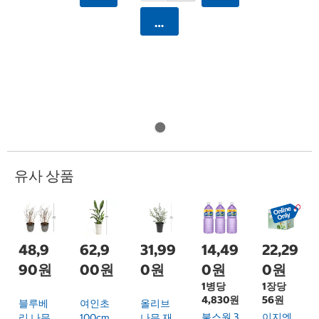
카트에 담기
유사 상품
48,9
62,9
31,99
14,49
22,29
90원
00원
0원
0원
0원
1병당
1장당
4,830원
56원
블루베
여인초
올리브
불스원 3
이지엔
리 나무
100cm
나무 재