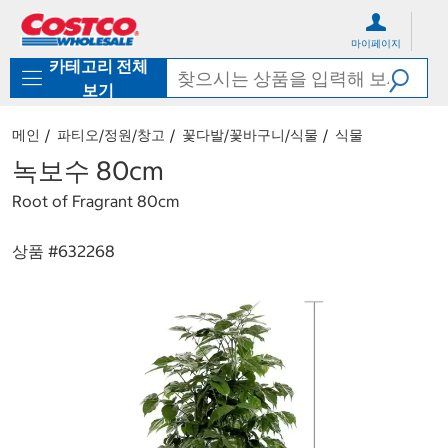
컨
메
텐
뉴
마이페이지
츠
로
카테고리 전체
로
바
바
로
보기
로
가
가
기
메인
파티오/정원/창고
꽃다발/꽃바구니/식물
식물
기
녹보수 80cm
Root of Fragrant 80cm
상품 #
632268