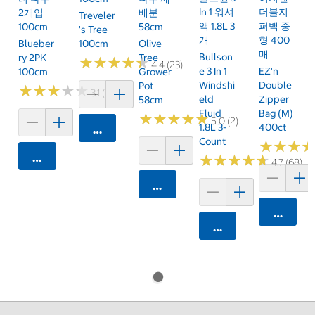
In 1 워셔
더블지
2개입
배분
Treveler
액 1.8L 3
퍼백 중
100cm
58cm
's Tree
개
형 400
Blueber
100cm
Olive
매
Bullson
Ry 2PK
Tree
★
★
★
★
★
★
★
★
★
★
4.4 (23)
E 3 In 1
EZ'n
100cm
Grower
Windshi
Double
Pot
★
★
★
★
★
★
★
★
★
★
3.1 (13)
Eld
Zipper
58cm
Fluid
Bag (M)
★
★
★
★
★
★
★
★
★
★
5.0 (2)
1.8L 3-
400ct
카트에 담기
Count
★
★
★
★
★
★
카트에 담기
★
★
★
★
★
★
★
★
★
★
4.7 (68)
카트에 담기
카트에 
카트에 담기