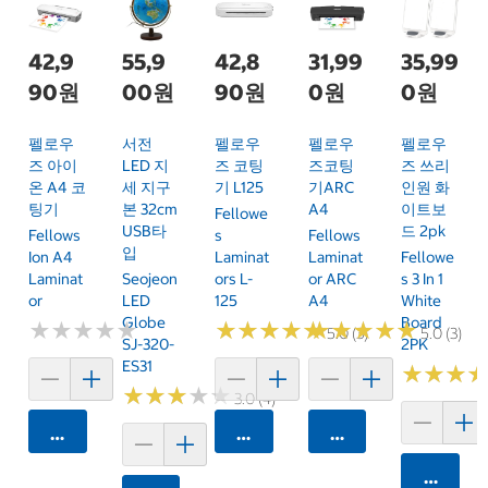
42,9
55,9
42,8
31,99
35,99
90원
00원
90원
0원
0원
펠로우
서전
펠로우
펠로우
펠로우
즈 아이
LED 지
즈 코팅
즈코팅
즈 쓰리
온 A4 코
세 지구
기 L125
기ARC
인원 화
팅기
본 32cm
A4
이트보
Fellowe
USB타
드 2pk
Fellows
S
Fellows
입
Ion A4
Laminat
Laminat
Fellowe
Laminat
Seojeon
Ors L-
Or ARC
S 3 In 1
Or
LED
125
A4
White
Globe
Board
★
★
★
★
★
★
★
★
★
★
★
★
★
★
★
★
★
★
★
★
★
★
★
★
★
★
★
★
★
★
5.0 (3)
5.0 (3)
SJ-320-
2PK
ES31
★
★
★
★
★
★
★
★
★
★
★
★
★
★
★
★
3.0 (4)
카트에 담기
카트에 담기
카트에 담기
카트에 