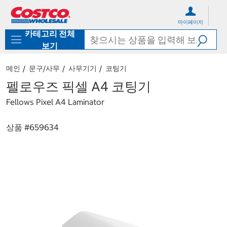
컨
메
텐
뉴
마이페이지
츠
로
카테고리 전체
로
바
바
로
보기
로
가
가
기
메인
문구/사무
사무기기
코팅기
기
펠로우즈 픽셀 A4 코팅기
Fellows Pixel A4 Laminator
상품 #
659634