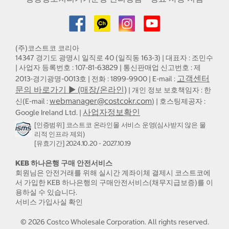
(주)코스트코 코리아
14347 경기도 광명시 일직로 40 (일직동 163-3) | 대표자 : 조민수
| 사업자 등록번호 : 107-81-63829 | 통신판매업 신고번호 : 제
고객센터
2013-경기광명-0013호 | 전화 : 1899-9900 | E-mail :
문의 바로가기 ▶ (매장/온라인)
| 개인 정보 보호책임자 : 한
webmanager@costcokr.com
신(E-mail :
) | 호스팅제공자 :
사업자정보확인
Google Ireland Ltd. |
[인증범위] 코스트코 온라인몰 서비스 운영(심사받지 않은 물
리적 인프라 제외)
[유효기간] 2024.10.20 - 2027.10.19
KEB 하나은행 구매 안전서비스
회원님은 안전거래를 위해 실시간 계좌이체 결제시 코스트코에
서 가입한 KEB 하나은행의 구매안전서비스(채무지급보증)를 이
용하실 수 있습니다.
서비스 가입사실 확인
©
2026
Costco Wholesale Corporation.
All rights reserved.