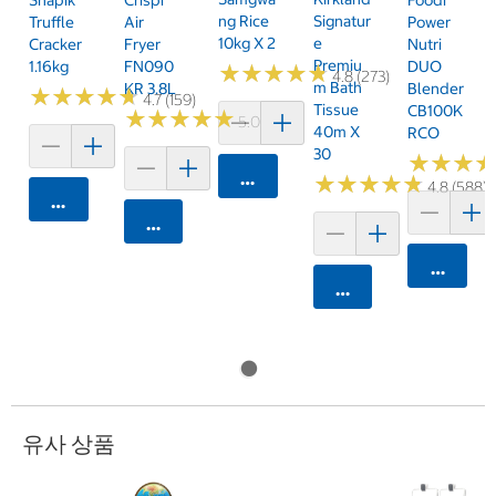
Snapik
Crispi
Foodi
Ng Rice
Signatur
Truffle
Air
Power
10kg X 2
E
Cracker
Fryer
Nutri
Premiu
1.16kg
FN090
DUO
★
★
★
★
★
★
★
★
★
★
4.8 (273)
M Bath
KR 3.8L
Blender
★
★
★
★
★
★
★
★
★
★
4.7 (159)
Tissue
CB100K
★
★
★
★
★
★
★
★
★
★
5.0 (6)
40m X
RCO
30
★
★
★
★
★
★
카트에 담기
★
★
★
★
★
★
★
★
★
★
4.8 (588)
카트에 담기
카트에 담기
카트에 
카트에 담기
유사 상품