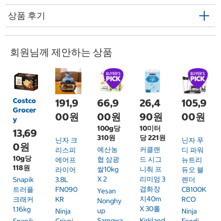
상품 후기
회원님께 제안하는 상품
Costco
191,9
66,9
26,4
105,9
Grocer
00원
00원
90원
00원
y
100g당
10미터
13,69
310원
당 221원
닌자 크
닌자 푸
0원
예산농
커클랜
리스피
디 파워
10g당
협 삼광
드 시그
에어프
뉴트리
118원
쌀10kg
니춰 프
라이어
듀오 블
X 2
리미엄 3
Snapik
3.8L
렌더
겹화장
트러플
FN090
CB100K
Yesan
지40m
크래커
KR
RCO
Nonghy
X 30롤
1.16kg
Up
Ninja
Ninja
Samgwa
Kirkland